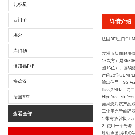
北极星
西门子
详情介绍
梅尔
法国BEI进口GHM
库伯勒
欧洲市场伺服用值多
16次方）是65536
倍加福P+F
圈16位）。连续测
产的28位GEMPL
海德汉
输出信号：SSI+si
Biss,2MHz，
法国BEI
Hipeface+si
如果您对该产品或
工业用光学编码
查看全部
1.带有放射状明
2. 使用一个光
珠轴承磨损和光