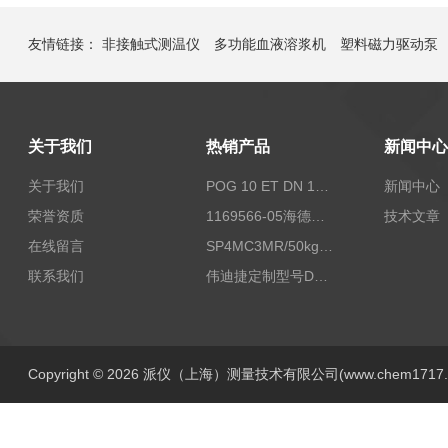
友情链接：
非接触式测温仪
多功能血液溶浆机
塑料磁力驱动泵
关于我们
热销产品
新闻中心
关于我们
POG 10 ET DN 1024 I+FSLPOG 10 ET DN 1024 I+FSL控制传感器资料
新闻中心
荣誉资质
1169566-05海德汉西门子编码器现货
技术文章
在线留言
SP4MC3MR/50kg称重传感器现货
联系我们
伟迪捷定制型号DHM506-5000-002
Copyright © 2026 派仪（上海）测量技术有限公司(www.chem1717