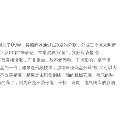
增加了UVW，将编码器通过120度的分割，分成三个区来判断
及用“位"来表达，常常混称为“值"，实际应该是“伪"。
方式光盘直接读取，而非累加，故不受停电、干扰影响。至于增
盘的一倍，如果是倍频技术，那增量值码盘分辨"数"又可以大
并不改善精度，精度是由码盘刻线、轴的机械安装、电气的响
值的高了，因为它是不受停电、干扰、速度、电气响应的影响