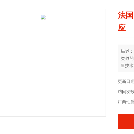
法国B
应
描述：
类似的
量技术
更新日期：
访问次数
厂商性