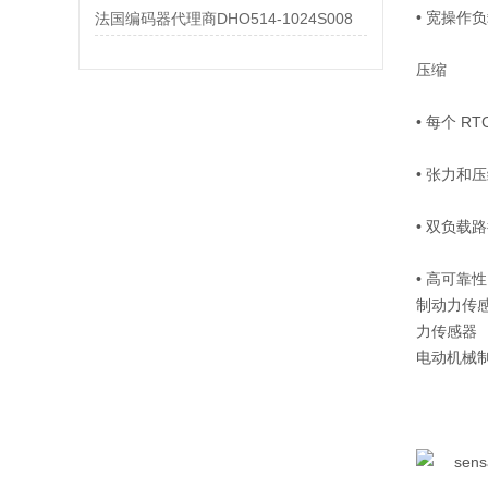
• 宽操作负
法国编码器代理商DHO514-1024S008
压缩
• 每个 RT
• 张力和
• 双负载
• 高可靠性
制动力传
力传感器
电动机械制