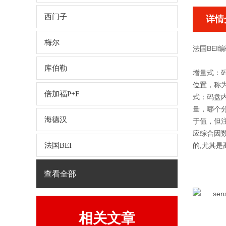
西门子
详情
梅尔
法国BEI编
库伯勒
增量式：
位置，称为
倍加福P+F
式：码盘内
量，哪个
海德汉
于值，但
应综合因
法国BEI
的,尤其
查看全部
相关文章