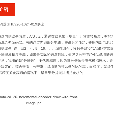
介绍
码器GHU920-1024-019供应
码盘内刻线是两道：A/B，Z，通过数线累加（增量）计算旋转角度，有的
混合型编码器。有的通过内部细分电路，提高分辨“线"，并用内部电池记忆
刻线是n道，以2，4，8，16。。。编排组合，读数是以“0"“1"编码
分辨率及精度更高，如果是实际的码盘刻线，值码盘分辨“数"可以是增量码
注意，我用的是“分辨数"，不代表精度，因为细分倍频是电气模拟技术，
数决定的。综合来看，分辨率，是增量的可以做的比的高，而精度，就是
是高精度又要高速的情况下，增量细分是无法满足要求的。