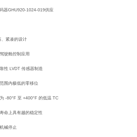
码器GHU920-1024-019供应
轻巧、紧凑的设计
合驾驶舱控制应用
靠性 LVDT 传感器制造
度范围内极低的零移位
 -80°F 至 +400°F 的低温 TC
器寿命上具有越
的稳定性
向机械停止