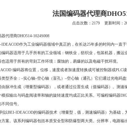
法国编码器代理商DHO514-
点击次数：2179
更新时间：201
代理商DHO514-1024S008
I-IDEACOD作为工业编码器领域中真正的，在长达25年多的时间内一直
的编码器适用于几乎所有的工业领域：钢铁业，纺织业，包装机器，搬运
器也适用于所有的苛刻工作环境：腐蚀的，易爆的以及电磁干扰环境。
IDEACOD 编码器将位置，位移，速度或者加速度转换成可被控制器或PL
器类型齐全：–实心轴–空心轴（盲孔）–空心轴（通孔）它们通过光电码
者由脉冲生成（增量型编码器），或者通过位置生成（值编码器）。测速
模拟输出与码盘阅读率和轴的旋转速度均成正比关系。可编程编码器DIGIS
的不同信号。
系列以BEI-IDEACOD的编码器技术（增量型，值，测速编码器）为基础
决方案。该系列编码器包括本质安全型和防爆型两大类。分辨率，电路输