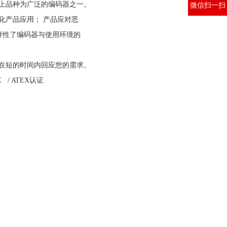
场上品种为广泛的编码器之一。
微信扫一扫
优化产品应用； 产品应对恶
样性了编码器与使用环境的
保在短的时间内回应您的需求。
E / ATEX认证