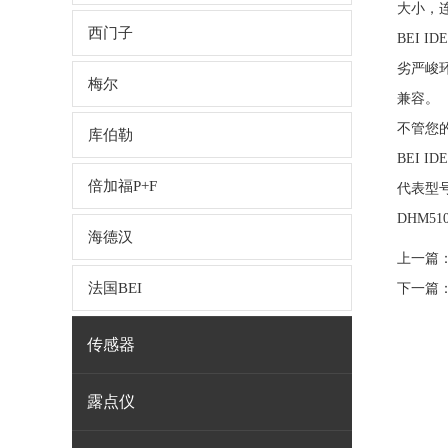
大小，
西门子
BEI 
劣严峻
梅尔
兼容。
不管您
库伯勒
BEI I
倍加福P+F
代表型
DHM510
海德汉
上一篇
法国BEI
下一篇
传感器
露点仪