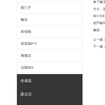
来了解
西门子
大小，
BEI 
梅尔
劣严峻
兼容。
库伯勒
上一篇
倍加福P+F
下一篇
海德汉
法国BEI
传感器
露点仪