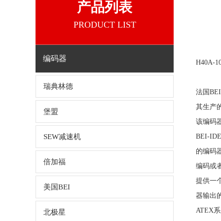
产品列表
PRODUCT LIST
编码器
H40A-1
瑞典林德
法国BE
其生产
堡盟
该编码
SEW减速机
BEI-
的编码
倍加福
编码或
提供一个
美国BEI
器输出
ATEX
北极星