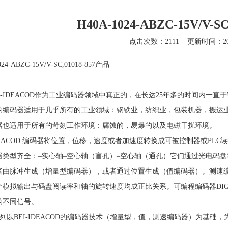
H40A-1024-ABZC-15V/V-S
点击次数：2111
更新时间：202
024-ABZC-15V/V-SC,01018-857产品
I-IDEACOD作为工业编码器领域中真正的，在长达25年多的时间内一直
的编码器适用于几乎所有的工业领域：钢铁业，纺织业，包装机器，搬运
器也适用于所有的苛刻工作环境：腐蚀的，易爆的以及电磁干扰环境。
IDEACOD 编码器将位置，位移，速度或者加速度转换成可被控制器或PL
器类型齐全：–实心轴–空心轴（盲孔）–空心轴（通孔）它们通过光电码
者由脉冲生成（增量型编码器），或者通过位置生成（值编码器）。测速
模拟输出与码盘阅读率和轴的旋转速度均成正比关系。可编程编码器DIGIS
的不同信号。
系列以BEI-IDEACOD的编码器技术（增量型，值，测速编码器）为基础