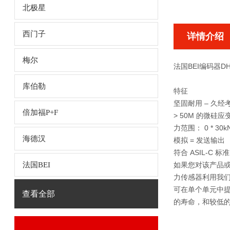
北极星
西门子
详情介绍
梅尔
法国BEI编码器DH0
库伯勒
特征
坚固耐用 – 久
倍加福P+F
> 50M 的微硅
力范围： 0 * 30k
海德汉
模拟 = 发送输出
符合 ASIL-C 标准
法国BEI
如果您对该产品或
力传感器利用我们
可在单个单元中提
查看全部
的寿命，和较低