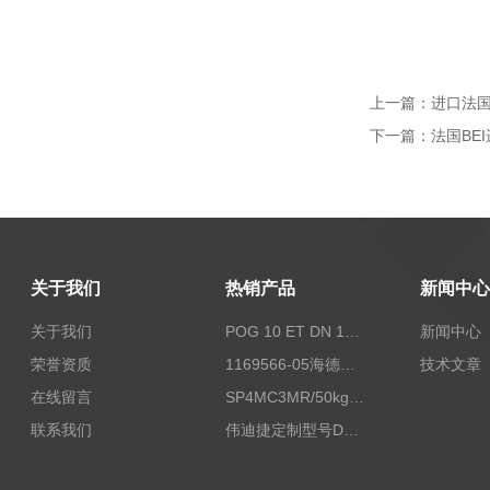
上一篇：
进口法国B
下一篇：
法国BEI
关于我们
热销产品
新闻中心
关于我们
POG 10 ET DN 1024 I+FSLPOG 10 ET DN 1024 I+FSL控制传感器资料
新闻中心
荣誉资质
1169566-05海德汉西门子编码器现货
技术文章
在线留言
SP4MC3MR/50kg称重传感器现货
联系我们
伟迪捷定制型号DHM506-5000-002