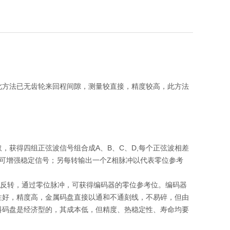
此方法已无齿轮来回程间隙，测量较直接，精度较高，此方法
，获得四组正弦波信号组合成A、B、C、D,每个正弦波相差
上，可增强稳定信号；另每转输出一个Z相脉冲以代表零位参考
与反转，通过零位脉冲，可获得编码器的零位参考位。编码器
性好，精度高，金属码盘直接以通和不通刻线，不易碎，但由
料码盘是经济型的，其成本低，但精度、热稳定性、寿命均要