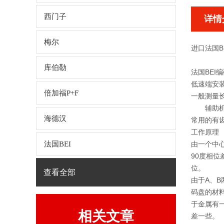
西门子
详情
梅尔
进口法国BE
库伯勒
法国BEI
低速端安
倍加福P+F
一般测量
辅助机
海德汉
常用的有
工作原理
法国BEI
由一个中
90度相位
位。
查看全部
由于A、
码盘的材
于金属有
相关文章
差一些。