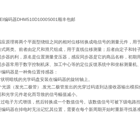
I编码器DHM510D1000S001顺丰包邮
感应原理将两个平面型绕组之间的相对位移转换成电信号的测量元件，用
转式两类。前者由定尺和滑尺组成，用于直线位移测量；后者由定子和转子组
同步器的利，原名是位置测量变压器，感应同步器是它的商品名称，初期
同步器常用于数字控制机床、加工中心等的定位反馈系统中和坐标测量机
学编码器是一种角位置传感器：
放射状明暗线的光学码盘安装在编码器的旋转轴上。
一个光源（发光二极管）.发光二极管发出的光穿过码道到达接收器输出模拟信
损和光学元件老化而导致的信号幅值减小。
号通过电子方式增强，然后转换成一个数值信号。该数值信号可被下级电路控
型编码器在掉电时无法记忆其位置，需要在每个新周期开始时重新寻找基