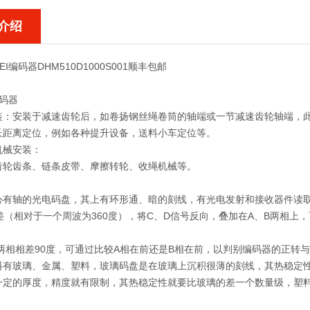
介绍
I编码器DHM510D1000S001顺丰包邮
编码器
装：安装于减速齿轮后，如卷扬钢丝绳卷筒的轴端或一节减速齿轮轴端，
长距离定位，例如各种提升设备，送料小车定位等。
械安装：
齿轮齿条、链条皮带、摩擦转轮、收绳机械等。
心有轴的光电码盘，其上有环形通、暗的刻线，有光电发射和接收器件读取
差（相对于一个周波为360度），将C、D信号反向，叠加在A、B两相
B两相相差90度，可通过比较A相在前还是B相在前，以判别编码器的正转
料有玻璃、金属、塑料，玻璃码盘是在玻璃上沉积很薄的刻线，其热稳定
一定的厚度，精度就有限制，其热稳定性就要比玻璃的差一个数量级，塑