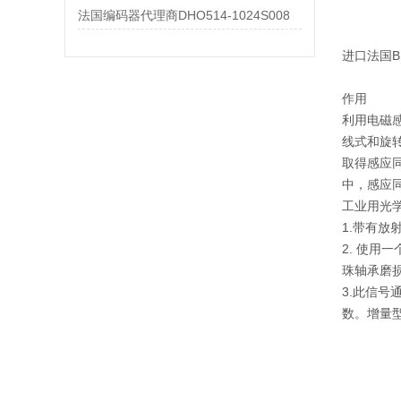
法国编码器代理商DHO514-1024S008
进口法国BE
作用
利用电磁
线式和旋
取得感应
中，感应
工业用光
1.带有
2. 使用
珠轴承磨
3.此信
数。增量