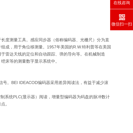
在线咨询
微信扫一扫
于长度测量工具。感应同步器（俗称编码器、光栅尺）分为直
成，用于角位移测量。1957年美国的R.W.特利普等在美国
用于雷达天线的定位和自动跟踪、弹的导向等。在机械制造
、镗床等的测量数字显示系统中。
号。BEI IDEACOD编码器采用差异阅读法，有益于减少滚
制系统PLC(显示器）阅读，增量型编码器为码盘的脉冲数计
准点。