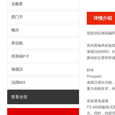
北极星
西门子
详情介绍
梅尔
现货供应德国编码器
库伯勒
有内置轴承的旋
海德汉的ERN、
倍加福P+F
驱动的位置和转
海德汉
样本
Prospekt
法国BEI
海德汉测头功能
重大创新技术，例如
查看全部
有效避免碰撞
TS 460的触
力。同时，内部开