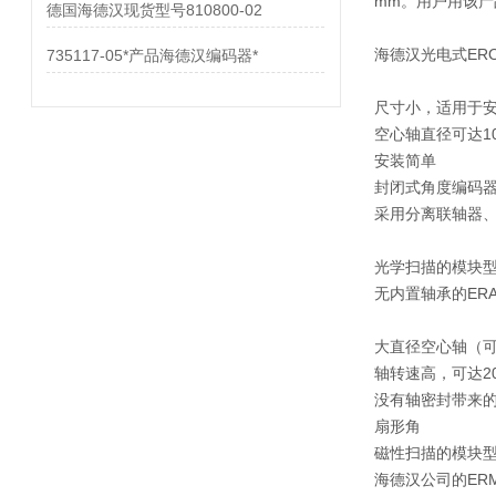
mm。用户用该
德国海德汉现货型号810800-02
海德汉光电式ER
735117-05*产品海德汉编码器*
尺寸小，适用于
空心轴直径可达1
安装简单
封闭式角度编码
采用分离联轴器、
光学扫描的模块
无内置轴承的ER
大直径空心轴（可
轴转速高，可达200
没有轴密封带来
扇形角
磁性扫描的模块
海德汉公司的ER