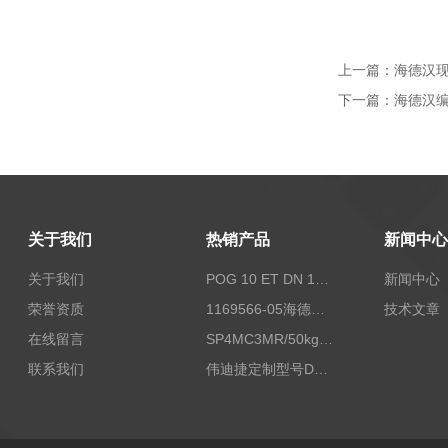
上一篇：
海德汉现货
下一篇：
海德汉编
关于我们
热销产品
新闻中心
关于我们
POG 10 ET DN 1024 I+FSLPOG 10 ET DN 1024 I+FSL控制传感器资料
新闻中心
荣誉资质
1169566-05海德汉西门子编码器现货
技术文章
在线留言
SP4MC3MR/50kg称重传感器现货
联系我们
伟迪捷定制型号DHM506-5000-002