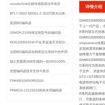
novotechnik位移传感器派仪华东区
详情介绍
BTL7-S502-M0051-Z-S32巴鲁夫位移传感器现货
GHM0150MD6
美国BEI编码器
千上一代产品， 
R系列第五代传感
G0M2H.Z10特殊定制型号的编码器
GHM0150MD6
HOG10DN1024I+FSL带超速开关部分现货的编码器
emposoni
足您的需求的解决方
法国BEI编码器在精密定位系统中的作用
始终致力千最智
GHM0150MD6
瑞士堡盟霍伯纳常规的一款HOG10DN1024I
G系列可为恶劣的
堡盟编码器技术支持与售后
子元件， 并提供良
GT2 I GT
FINH5810A593R/1024
电源和评估电子元
系统和闸门。
PHM510-1312S014风电专用编码器
R系列在磁致伸
口，可集成到各种
体式电子元件(RD