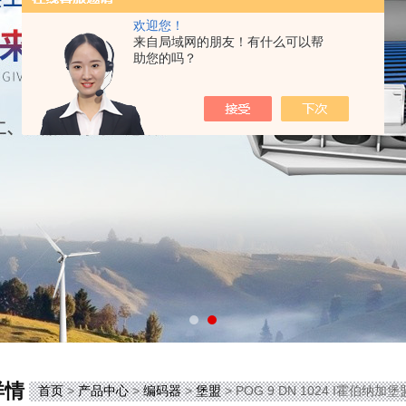
欢迎您！
来自局域网的朋友！有什么可以帮
助您的吗？
详情
首页
>
产品中心
>
编码器
>
堡盟
> POG 9 DN 1024 I霍伯纳