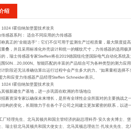
介绍
DN 1024 I霍伯纳加堡盟技术攻关
力传感器系列： 适合不同应用的力传感器
堪称真正的“全能选手"：它们不仅可用于监测生产过程质量，最大限度提
围重叠，并且采用标准化外壳设计和统一的螺纹尺寸，力传感器的选用极
的，瑞士传感器专家Steffen将在2019德国纽伦堡国际电气自动化系
围50N…20,000N。智能匹配的丰富的产品组合可为各种类型的测力
设计阶段还无法准确估算出运行过程中会产生多大的力。“如果量程选择不
力和应变力传感器产品经理Steffen Schneider表示。
DN 1024 I霍伯纳加堡盟技术攻关
马其顿新建生产基地，进一步巩固在欧洲的市场地位
和招募资深专家以确保未来增长，是所有全球性企业所面对的主要挑战之
口结构的变化，长期致力于在各个子公司之间建立更加紧密的联系，以进
：工厂经理先生、北马其顿共和国主管经济的副总理科乔·安久舍夫博士、
士、瑞士驻北马其顿共和国大使女士、北马其顿总理佐兰·扎埃夫先生、北