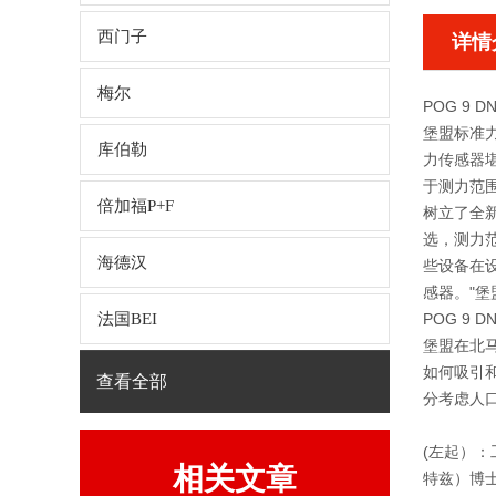
西门子
详情
梅尔
POG 9 
堡盟标准
库伯勒
力传感器
于测力范
倍加福P+F
树立了全新
选，测力范
海德汉
些设备在
感器。"堡盟
法国BEI
POG 9 
堡盟在北
如何吸引
查看全部
分考虑人
(左起）
相关文章
特兹）博