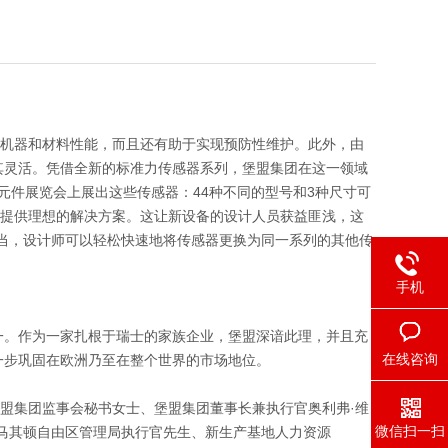
高机器和材料性能，而且还有助于实现预防性维护。此外，由
其灵活。凭借全新的标准力传感器系列，堡盟集团在这一领域
统及元件展览会上展出这些传感器：44种不同的型号和3种尺寸可
应用提供理想的解决方案。这让新设备的设计人员获益匪浅，这
当，设计师可以轻松快速地将传感器更换为同一系列的其他传
手机
一。作为一家扎根于瑞士的家族企业，堡盟深谙此理，并且充
在线咨询
一步巩固在欧洲乃至在整个世界的市场地位。
堡盟集团监事会秘书女士、堡盟集团董事长兼执行官奥利弗·维
微信扫一扫
马其顿自由区管理局执行官先生、新生产基地人力资源