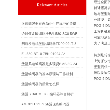
经过全面
Relevant Articles
就近招募
地与堡盟
公环境、
堡盟编码器在自动化生产线中的关键作用
POG 9 
工程机械
绝对值多圈编码器EAL580-SC0.5WEC.13160.A
可靠地满
为了满足
测速发电机堡盟编码器TDP0,09LT-3
EIL580-BT10.7BN.01024.A*
特别是传
上海派仪
堡盟风电编码器超多现货BMB 5G 24C4096/10600518
堡盟提供
压以及物
堡盟编码器的基本原理与工作机制
POG 9 
堡盟编码器的质量怎么样
堡盟（BAUMER）编码器综合解析
AMG81 P29 Z0堡盟现货编码器