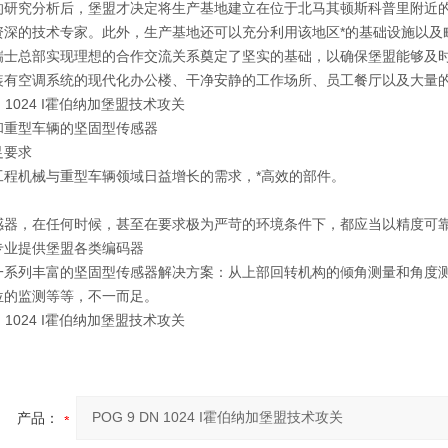
的研究分析后，堡盟才决定将生产基地建立在位于北马其顿斯科普里附近
资深的技术专家。此外，生产基地还可以充分利用该地区*的基础设施以及
瑞士总部实现理想的合作交流关系奠定了坚实的基础，以确保堡盟能够及
装有空调系统的现代化办公楼、干净安静的工作场所、员工餐厅以及大量
DN 1024 I霍伯纳加堡盟技术攻关
和重型车辆的坚固型传感器
足
要求
工程机械与重型车辆领域日益增长的需求，*高效的部件
。
感器，在任何时候，甚至在要求极为严苛的环境条件下，都应当以
精度可
专业提供堡盟各类编码器
一系列丰富的坚固型传感器解决方案：从上部回转机构的倾角测量和角度
位的监测等等，不一而足。
DN 1024 I霍伯纳加堡盟技术攻关
产品：