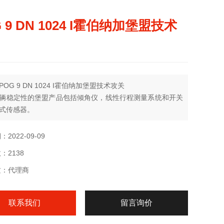
 9 DN 1024 I霍伯纳加堡盟技术
OG 9 DN 1024 I霍伯纳加堡盟技术攻关
辆稳定性的堡盟产品包括倾角仪，线性行程测量系统和开关
式传感器。
配套产品：
 – BMMS K50拉线编码器
2022-09-09
耐腐蚀性和耐污性
：2138
可靠
：IP 68
质：代理商
范围：-40…+85°C
联系我们
留言询价