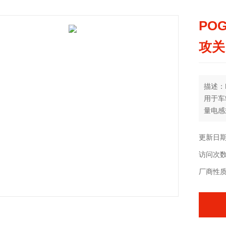
POG
攻关
描述：P
用于车
量电感
丰富的
支腿定位
更新日期：
很好的
访问次数
坚固而
防护等级
厂商性
工作温度