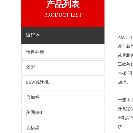
产品列表
PRODUCT LIST
编码器
AMG 8
新年新
瑞典林德
或典雅
工欲善
堡盟
木板打
SEW减速机
加持。
倍加福
一些木
开孔定
美国BEI
木制品
求。
北极星