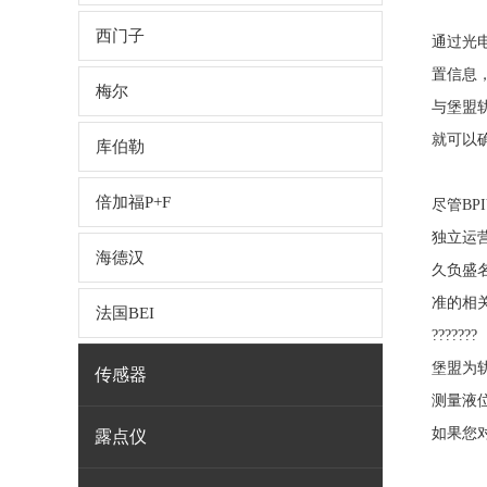
西门子
通过光
置信息
梅尔
与堡盟轨
就可以
库伯勒
倍加福P+F
尽管B
独立运
海德汉
久负盛名
准的相
法国BEI
???????
堡盟为
传感器
测量液
如果您
露点仪