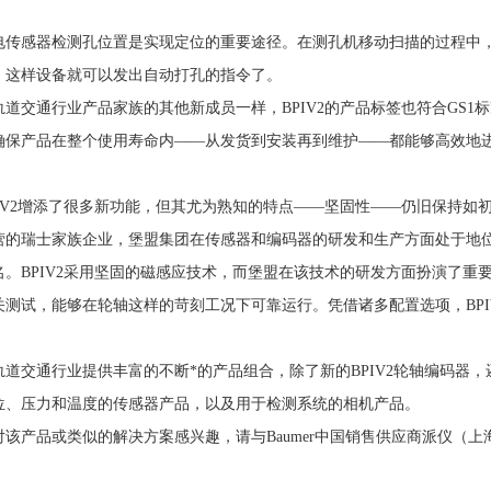
电传感器检测孔位置是实现定位的重要途径。在测孔机移动扫描的过程中
，这样设备就可以发出自动打孔的指令了。
道交通行业产品家族的其他新成员一样，BPIV2的产品标签也符合GS1标
确保产品在整个使用寿命内——从发货到安装再到维护——都能够高效地
PIV2增添了很多新功能，但其尤为熟知的特点——坚固性——仍旧保持
营的瑞士家族企业，堡盟集团在传感器和编码器的研发和生产方面处于地
。BPIV2采用坚固的磁感应技术，而堡盟在该技术的研发方面扮演了重要的角
关测试，能够在轮轴这样的苛刻工况下可靠运行。凭借诸多配置选项，BPI
轨道交通行业提供丰富的不断*的产品组合，除了新的BPIV2轮轴编码器，
位、压力和温度的传感器产品，以及用于检测系统的相机产品。
对该产品或类似的解决方案感兴趣，请与Baumer中国销售供应商派仪（