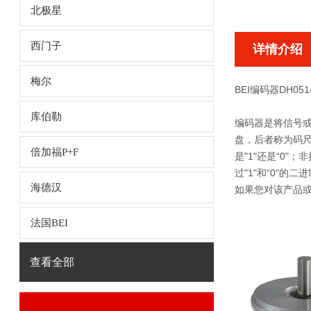
北极星
西门子
详情介绍
梅尔
BEI编码器DH051
库伯勒
编码器是将信号
盘，后者称为码
倍加福P+F
是"1"还是“0
过"1"和“0"
海德汉
如果您对该产品或
法国BEI
查看全部