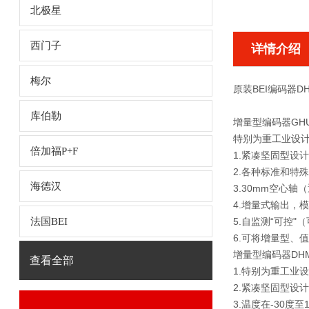
北极星
西门子
详情介绍
梅尔
原装BEI编码器DHM
库伯勒
增量型编码器GH
特别为重工业设计（
倍加福P+F
1.紧凑坚固型设
2.各种标准和特殊电
海德汉
3.30mm空心
4.增量式输出，
法国BEI
5.自监测“可控
6.可将增量型、
增量型编码器DH
查看全部
1.特别为重工业
2.紧凑坚固型设
3.温度在-30度