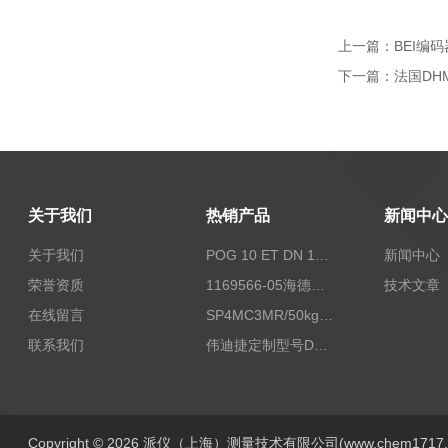
上一篇：
BEI编码
下一篇：
法国DHM
关于我们
热销产品
新闻中心
关于我们
POG 10 ET DN 1024 I+FSLPOG 10 ET DN 1024 I+FSL控制传感器资料
新闻中心
荣誉资质
1169566-05海德汉西门子编码器现货
技术文章
在线留言
SP4MC3MR/50kg称重传感器现货
联系我们
伟迪捷定制型号DHM506-5000-002
Copyright © 2026 派仪（上海）测量技术有限公司(www.chem1717