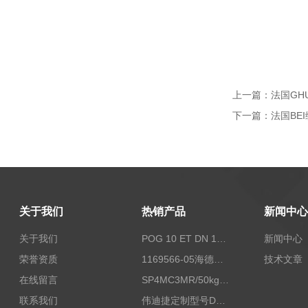
上一篇：
法国GHU
下一篇：
法国BEI
关于我们
热销产品
新闻中心
关于我们
POG 10 ET DN 1024 I+FSLPOG 10 ET DN 1024 I+FSL控制传感器资料
新闻中心
荣誉资质
1169566-05海德汉西门子编码器现货
技术文章
在线留言
SP4MC3MR/50kg称重传感器现货
联系我们
伟迪捷定制型号DHM506-5000-002