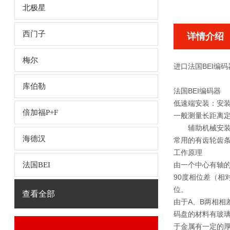
北极星
西门子
详情介绍
梅尔
进口法国BEI编码器A
库伯勒
法国BEI编码器
低速端安装：安
倍加福P+F
一般测量长距离
辅助机械安装
海德汉
常用的有齿轮齿
工作原理
法国BEI
由一个中心有轴的
90度相位差（相
位。
查看全部
由于A、B两相相
码盘的材料有玻
于金属有一定的