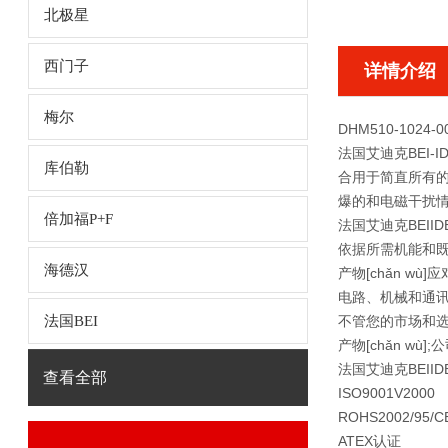
北极星
西门子
详情介绍
梅尔
DHM510-1024
法国艾迪克BEI-
库伯勒
合用于简直所有的
爆的和电磁干扰
倍加福P+F
法国艾迪克BEI
依据所需机能和既定
海德汉
产物[chǎn w
电路、机械和通
法国BEI
不管您的市场和选择
产物[chǎn wù
法国艾迪克BEIID
查看全部
ISO9001V2000
ROHS2002/95/C
ATEX认证