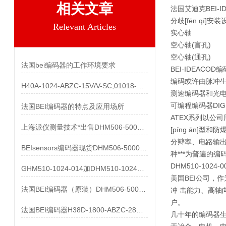
相关文章
法国艾迪克BEI
分歧[fēn qí]
Relevant Articles
实心轴
空心轴(盲孔)
空心轴(通孔)
法国bei编码器的工作环境要求
BEI-IDEAC
编码或许由脉冲生
H40A-1024-ABZC-15V/V-SC,01018-857产品
测速编码器和光电
可编程编码器DIGI
法国BEI编码器的特点及应用场所
ATEX系列以公司
上海派仪测量技术*出售DHM506-5000-002
[píng ān]型
分辩率、电路输出、
BEIsensors编码器现货DHM506-5000-002
种***为普遍的编
DHM510-1024
GHM510-1024-014加DHM510-1024S003都有货
美国BEI公司，
法国BEI编码器（原装）DHM506-5000-002清仓处理
冲 击能力、高轴
户。
法国BEI编码器H38D-1800-ABZC-28V/V-SC-UL
几十年的编码器生