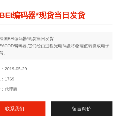
BEI编码器*现货当日发货
法国BEI编码器*现货当日发货
-IDEACOD编码器,它们经由过程光电码盘将物理值转换成电子
号。
许由脉冲生成（增量型编码器）,或许经由过程位置生成（值
）。
2019-05-29
：1769
质：代理商
联系我们
留言询价