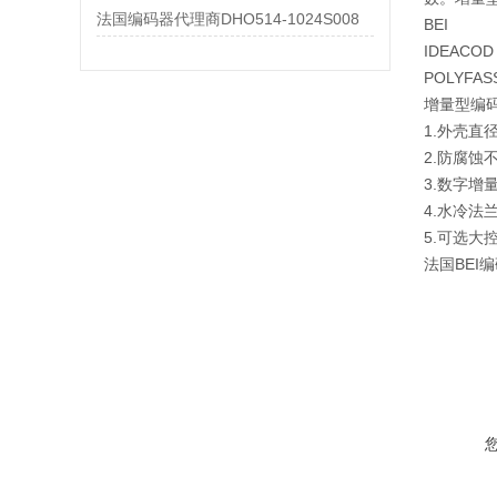
法国编码器代理商DHO514-1024S008
BEI
IDEACOD
POLYF
增量型编码
1.外壳直
2.防腐蚀
3.数字
4.水冷法
5.可选
法国BEI