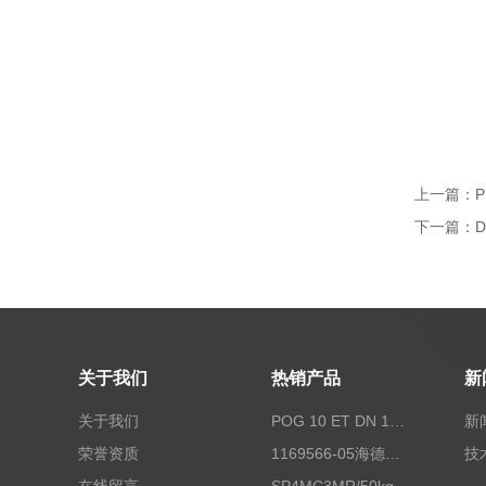
上一篇：
P
下一篇：
D
关于我们
热销产品
新
关于我们
POG 10 ET DN 1024 I+FSLPOG 10 ET DN 1024 I+FSL控制传感器资料
新
荣誉资质
1169566-05海德汉西门子编码器现货
技