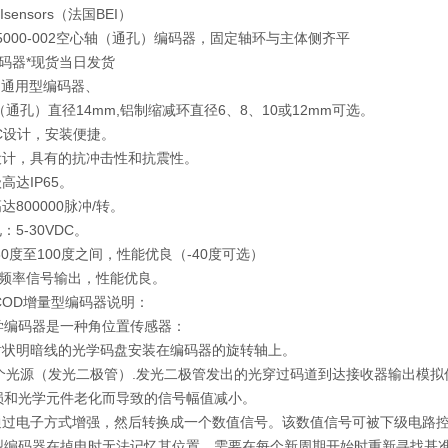
nsors（法国BEI）
6-5000-002空心轴（通孔）编码器，固定轴环与主体侧齐平
编码器*现货当日发货
列通用型编码器、
轴（通孔）直径14mm,铝制缩减环直径6、8、10或12mm可选。
AC设计，安装便捷。
设计，具有的抗冲击性和抗震性。
高达IP65。
达800000脉冲/转。
：5-30VDC。
-30度至100度之间，性能优良（-40度可选）
KHZ频率信号输出，性能优良。
EACOD增量型编码器说明：
学编码器是一种角位置传感器：
放射状明暗线的光学码盘安装在编码器的旋转轴上。
一个光源（发光二极管）.发光二极管发出的光穿过码道到达接收器输出模拟信
损和光学元件老化而导致的信号幅值减小。
号通过电子方式增强，然后转换成一个数值信号。该数值信号可被下级电路控
型编码器在掉电时无法记忆其位置，需要在每个新周期开始时重新寻找基