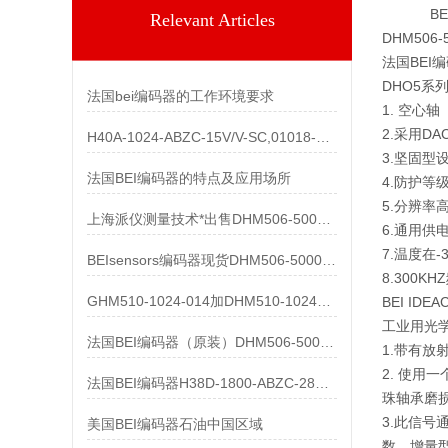
BEIse
Relevant Articles
DHM50
法国BEI
DHO5系
法国bei编码器的工作环境要求
1. 空心
2.采用D
H40A-1024-ABZC-15V/V-SC,01018-857产品
3.坚固型
法国BEI编码器的特点及应用场所
4.防护等级
5.分辨率高
上海派仪测量技术*出售DHM506-5000-002
6.通用供电
7.温度在
BEIsensors编码器现货DHM506-5000-002
8.300
GHM510-1024-014加DHM510-1024S003都有货
BEI ID
工业用光
法国BEI编码器（原装）DHM506-5000-002清仓处理
1.带有
2. 使用
法国BEI编码器H38D-1800-ABZC-28V/V-SC-UL
珠轴承磨
3.此信
美国BEI编码器石油中国区域
数。增量