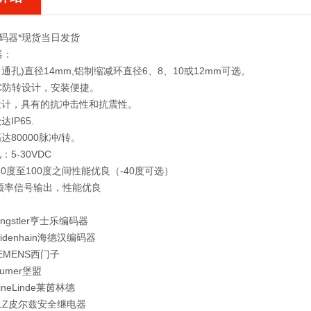
编码器*现货当日发货
器：
（通孔)直径14mm,铝制缩减环直径6、8、10或12mm可选。
AC防转设计，安装便捷。
设计，具有的抗冲击性和抗震性。
达IP65.
达80000脉冲/转。
：5-30VDC
-30度至100度之间性能优良（-40度可选）
khz频率信号输出，性能优良
：
tler亨士乐编码器
nhain海德汉编码器
ENS西门子
er堡盟
Linde莱茵林德
皮尔兹安全继电器