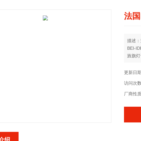
法国
描述：
BEI
旌旗灯
编码或
编码器
更新日期：
访问次数
厂商性
介绍