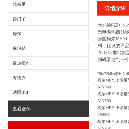
北极星
详情介绍
西门子
*梅尔编码器FINS58
光电编码器领
梅尔
德国梅尔
MEYL
列，优良的产
库伯勒
2007
年推出新
编码器达到一
倍加福P+F
*梅尔编码器FINS58
海德汉
梅尔
MEYLE
增量
AINS40
法国BEI
梅尔
MEYLE
增量
AINS90
梅尔
MEYLE
增量
查看全部
FINS90
梅尔
MEYLE
增量
AINS 41