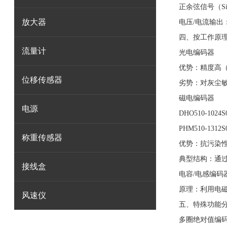
正余弦信号（Si
放大器
电压/电流输出
四、按工作原
流量计
光电编码器
优势：精度高（
位移传感器
劣势：对灰尘
磁电编码器
电源
DHO510-1024
PHM510-131
称重传感器
优势：抗污染
典型结构：通过
接线盒
电容/电感编码
原理：利用电
风速仪
五、特殊功能
多圈绝对值编