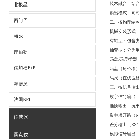
技术融合：结
北极星
输出模式：同
西门子
二、按物理结
机械安装形式
梅尔
有轴型：包含
轴套型：分为
库伯勒
码盘/码尺类型
倍加福P+F
码盘（角位移
码尺（直线位
海德汉
三、按信号输
数字信号输出
法国BEI
推挽输出：抗
集电极开路（N
传感器
差分输出（RS4
模拟信号输出
露点仪