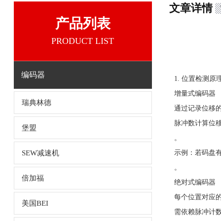
文章详情
产品列表
PRODUCT LIST
编码器
1. 位置检测原
增量式编码器
瑞典林德
通过记录位移的
脉冲数计算位
堡盟
。
SEW减速机
示例：若码盘有
。
倍加福
绝对式编码器
每个位置对应
美国BEI
需依赖脉冲计