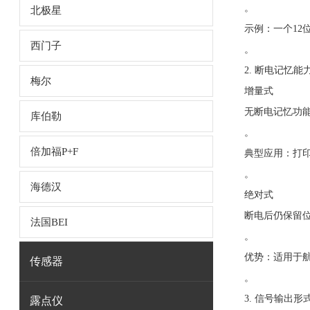
。
北极星
示例：一个12位
西门子
。
2. 断电记忆能
梅尔
增量式
无断电记忆功
库伯勒
。
倍加福P+F
典型应用：打
。
海德汉
绝对式
断电后仍保留
法国BEI
。
优势：适用于
传感器
。
3. 信号输出形
露点仪