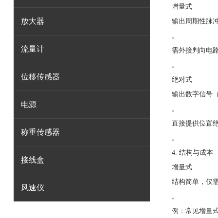
增量式
放大器
输出周期性脉冲
。
流量计
需外接判向电
。
位移传感器
绝对式
输出数字信号（
电源
。
直接提供位置
称重传感器
。
4. 结构与成本
接线盒
增量式
结构简单，仅
风速仪
。
例：常见增量