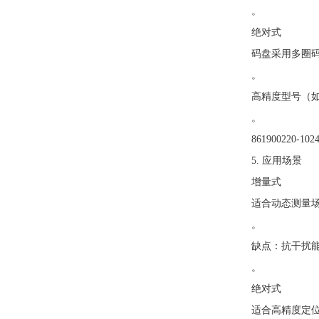
。
绝对式
码盘采用多圈码
。
高精度型号（如
。
861900220-
5. 应用场景
增量式
适合动态测量
。
缺点：抗干扰能
。
绝对式
适合高精度定