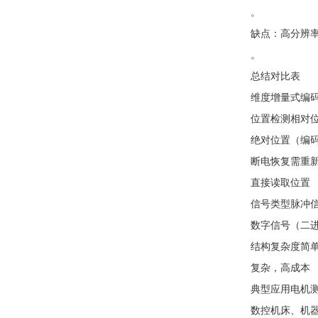
。
缺点：高分辨
。
总结对比表
维度
增量式编
位置检测
相对
绝对位置（编
断电恢复
需重
直接读取位置
信号类型
脉冲信
数字信号（二进
结构复杂度
简
复杂，高成本
典型应用
电机
数控机床、机