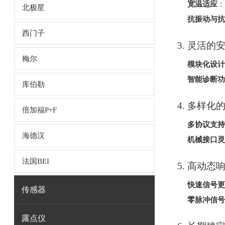
宽温适应
：
北极星
抗振动与抗
西门子
3.
灵活的
梅尔
模块化设计
智能诊断功
库伯勒
4.
多样化
倍加福P+F
多协议支持
海德汉
机械接口灵
法国BEI
5.
高动态
快速信号更
传感器
零脉冲信号
露点仪