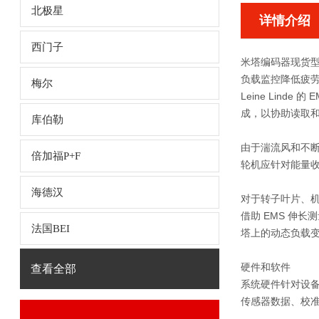
北极星
详情介绍
西门子
米塔编码器现货型号
负载监控降低疲
梅尔
Leine Lin
成，以协助读取
库伯勒
由于湍流风和不断
倍加福P+F
轮机应针对能量
海德汉
对于转子叶片、
借助 EMS 伸
法国BEI
塔上的动态负载
硬件和软件
查看全部
系统硬件针对设备
传感器数据、校