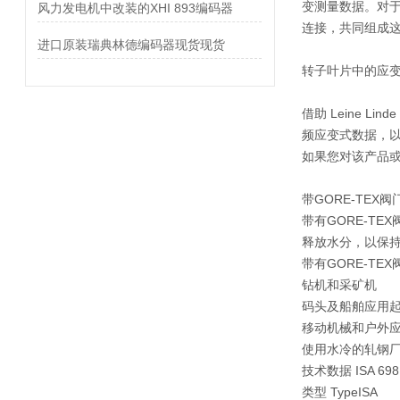
变测量数据。对于
风力发电机中改装的XHI 893编码器
连接，共同组成
进口原装瑞典林德编码器现货现货
转子叶片中的应变
借助 Leine 
频应变式数据，以
如果您对该产品或
带GORE-TEX
带有GORE-TE
释放水分，以保
带有GORE-T
钻机和采矿机
码头及船舶应用
移动机械和户外
使用水冷的轧钢
技术数据 ISA 69
类型 TypeISA