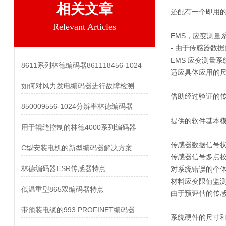
相关文章
还配有一个即用
Relevant Articles
EMS，应变测量
- 由于传感器数
EMS 应变测量
8611系列林德编码器861118456-1024
适应具体应用的
如何对风力发电编码器进行故障检测和维护？
借助经过验证的传
850009556-1024分辨率林德编码器
提供的软件基本
用于辊缝控制的林德4000系列编码器
传感器数据信号
C型安装电机的新型编码器解决方案
传感器信号多点
林德编码器ESR传感器特点
对系统错误的个
材料应变限值监
低温重型865双编码器特点
由于预评估的传感
带预装电缆的993 PROFINET编码器
系统硬件的尺寸