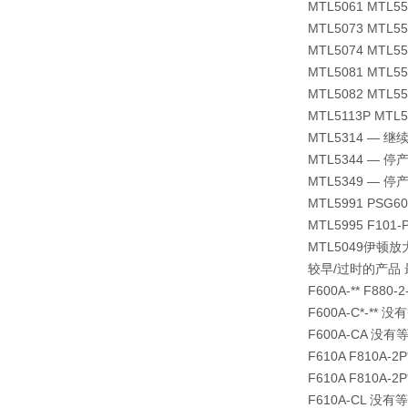
MTL5061 MTL5
MTL5073 MTL5
MTL5074 MTL5
MTL5081 MTL5
MTL5082 MTL5
MTL5113P MTL
MTL5314 — 继
MTL5344 — 停
MTL5349 — 停
MTL5991 PSG6
MTL5995 F101-
MTL5049伊顿
较早/过时的产品
F600A-** F88
F600A-C*-** 
F600A-CA 没有
F610A F810A
F610A F810A
F610A-CL 没有