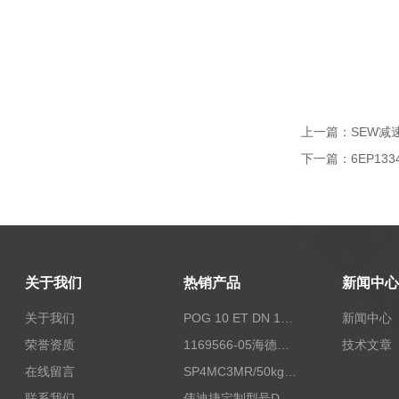
上一篇：
SEW减速
下一篇：
6EP13
关于我们
热销产品
新闻中心
关于我们
POG 10 ET DN 1024 I+FSLPOG 10 ET DN 1024 I+FSL控制传感器资料
新闻中心
荣誉资质
1169566-05海德汉西门子编码器现货
技术文章
在线留言
SP4MC3MR/50kg称重传感器现货
联系我们
伟迪捷定制型号DHM506-5000-002