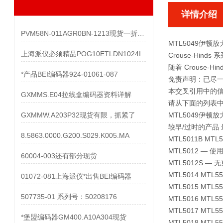
详情介绍
PVM58N-011AGR0BN-1213现货一折出售
MTL5049伊顿
上海派仪必须精品POG10ETLDN1024I
Crouse-Hind
随着 Crouse
*产品BEI编码器924-01061-087
免责声明：已尽
本交叉引用中的
GXMMS.E04拉线盒编码器资料详解
请从下面的列表
GXMMW.A203P32现货有限，抓紧了
MTL5049伊顿
较早/过时的产品
8.5863.0000.G200.S029.K005.MA
MTL5011B MTL
MTL5012 — 使用
60004-003还有部分现货
MTL5012S — 
MTL5014 MTL
01072-081上海派仪*出售BEI编码器
MTL5015 MT
507735-01 系列号：50208176
MTL5016 MTL5
MTL5017 MTL
*堡盟编码器GM400.A10A304现货
MTL5018 MT