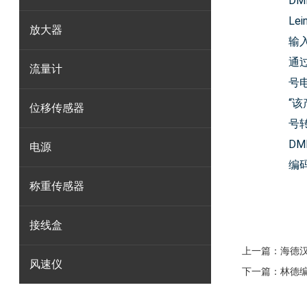
DM
Le
放大器
输
通
流量计
号电
“该
位移传感器
号转
DM
电源
编
称重传感器
接线盒
上一篇：
海德
风速仪
下一篇：
林德