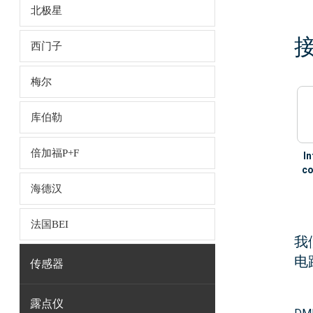
北极星
西门子
梅尔
库伯勒
倍加福P+F
In
co
海德汉
法国BEI
我
电
传感器
露点仪