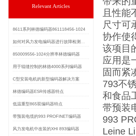
带来的
Relevant Articles
且性能
尺寸可承
8611系列林德编码器861118456-1024
协作使
如何对风力发电编码器进行故障检测和维护？
该项目
850009556-1024分辨率林德编码器
应用是
用于辊缝控制的林德4000系列编码器
固而紧
C型安装电机的新型编码器解决方案
793
林德编码器ESR传感器特点
和食品
低温重型865双编码器特点
带预装电
带预装电缆的993 PROFINET编码器
993 P
Lein
风力发电机中改装的XHI 893编码器