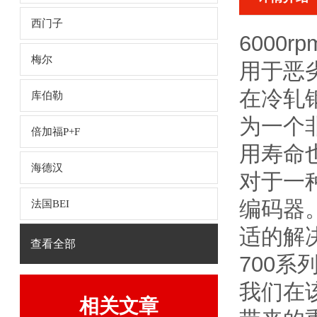
西门子
6000r
梅尔
用于恶
在冷轧
库伯勒
为一个
倍加福P+F
用寿命
海德汉
对于一
编码器
法国BEI
适的解决
查看全部
700
我们在
相关文章