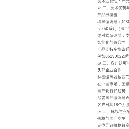
技术适配性：产品专
⚙️ 二、技术优
产品线覆盖
增量编码器：如8
；850系列（法
绝对式编码器：支持
智能化与兼容性
产品支持多协议通讯
例如861900
🤝 三、客户认
头部企业合作
林德编码器被西门
在中国市场，宝
国产化替代趋势
尽管国产编码器
客户对其18个月
📉 四、挑战与竞
价格与国产竞争
定位导致价格较高