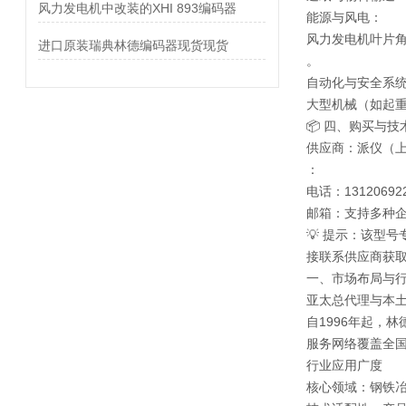
风力发电机中改装的XHI 893编码器
能源与风电：
风力发电机叶片
进口原装瑞典林德编码器现货现货
。
自动化与安全系
大型机械（如起
📦 四、购买与技
供应商：派仪（
：
电话：1312069222
邮箱：支持多种企业邮
💡 提示：该型
接联系供应商获
一、市场布局与
亚太总代理与本
自1996年起，
服务网络覆盖全
行业应用广度
核心领域：钢铁