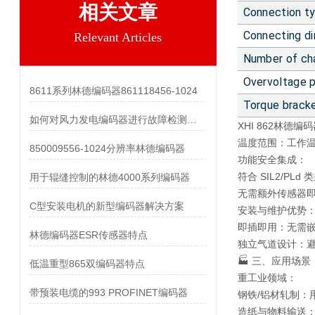
相关文章
Connection t
Connecting di
Relevant Articles
Number of ch
Overvoltage p
8611系列林德编码器861118456-1024
Torque brack
如何对风力发电编码器进行故障检测和维护？
XHI 862林德编码器
温度范围：工作温度 
850009556-1024分辨率林德编码器
功能安全集成：
符合 SIL2/PL
用于辊缝控制的林德4000系列编码器
无需额外传感器
C型安装电机的新型编码器解决方案
安装与维护优势
即插即用：无需
林德编码器ESR传感器特点
独立气道设计：
🏭 三、应用场景
低温重型865双编码器特点
重工业领域：
带预装电缆的993 PROFINET编码器
钢铁/铝材轧制：
造纸与物料输送