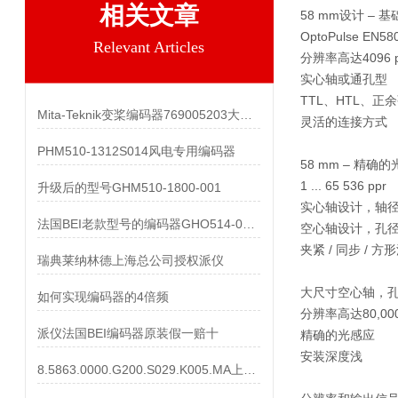
相关文章
58 mm设计 – 基
OptoPulse EN580
Relevant Articles
分辨率高达4096 p
实心轴或通孔型
TTL、HTL、正
Mita-Teknik变桨编码器769005203大量现货
灵活的连接方式
PHM510-1312S014风电专用编码器
58 mm – 精确
1 ... 65 536 ppr
升级后的型号GHM510-1800-001
实心轴设计，轴径可
法国BEI老款型号的编码器GHO514-0016-001
空心轴设计，孔径可
夹紧 / 同步 / 方
瑞典莱纳林德上海总公司授权派仪
大尺寸空心轴，孔径
如何实现编码器的4倍频
分辨率高达80,000
派仪法国BEI编码器原装假一赔十
精确的光感应
安装深度浅
8.5863.0000.G200.S029.K005.MA上海派仪