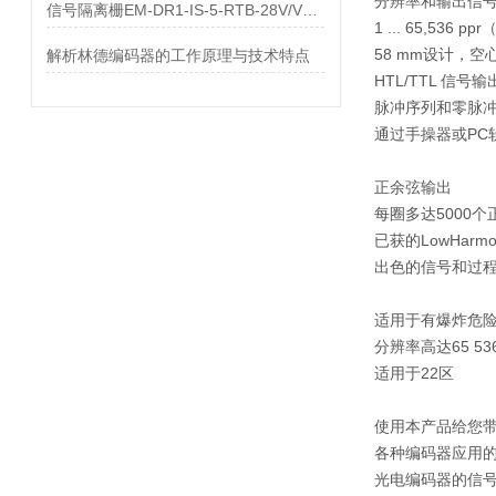
分辨率和输出信
信号隔离栅EM-DR1-IS-5-RTB-28V/V法国BEI
1 ... 65,536 
58 mm设计，空
解析林德编码器的工作原理与技术特点
HTL/TTL 信号输
脉冲序列和零脉
通过手操器或PC
正余弦输出
每圈多达5000个
已获的LowHarmo
出色的信号和过
适用于有爆炸危
分辨率高达65 536
适用于22区
使用本产品给您
各种编码器应用
光电编码器的信