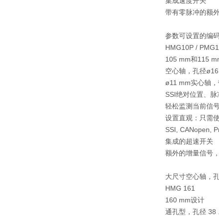
集成速度开关
带有零脉冲的额
参数可设置的编
HMG10P / PMG1
105 mm和115 
空心轴，孔径ø16 ..
ø11 mm实心轴
SSI绝对位置、
轻松监测当前信
设置直观：只需使
SSI, CANopen, Pr
集成的超速开关
额外的增量信号
大尺寸空心轴，孔径
HMG 161
160 mm设计
通孔型，孔径 38 ..