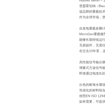
Hübner Berlin
堡盟霍伯纳（Bau
该品牌的重载技
作为全球市场，
自发电重载多圈
MicroGen重
能够长期持续运
无易损件，无需
在过去10年里，
高性能信号输出
增量式方波信号输
即便通过电缆长距离
出色的耐海水腐
凭借
化的材料组
按照EN ISO 12
如有需要，可提