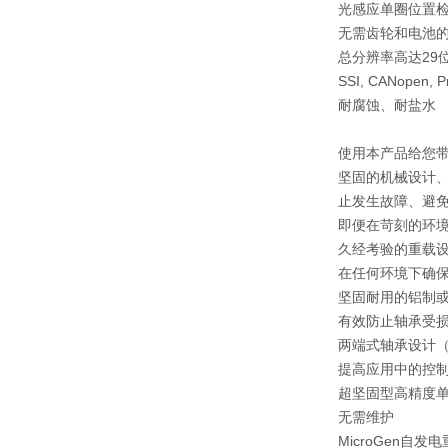
光感应单圈位置
无需齿轮和电池
总分辨率高达29
SSI, CANopen, Pr
耐腐蚀、耐盐水
使用本产品给您
坚固的机械设计、
止发生故障、避
即便在苛刻的环
久经考验的重载
在任何环境下确
坚固耐用的铝制或不
有效防止轴承受
两端式轴承设计
提高应用中的控
超坚固型高精度
无需维护
MicroGen