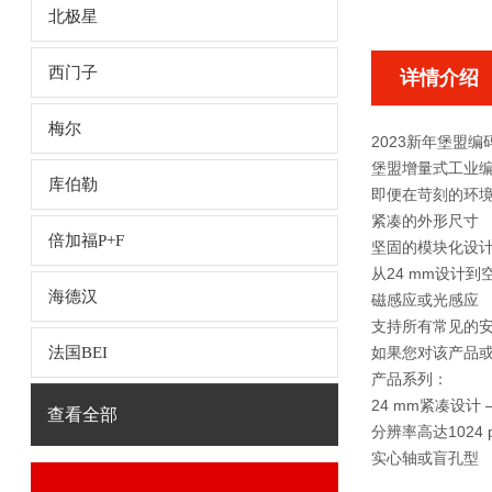
北极星
西门子
详情介绍
梅尔
2023新年堡盟编码器
堡盟增量式工业
库伯勒
即便在苛刻的环
紧凑的外形尺寸
倍加福P+F
坚固的模块化设
从24 mm设计到
海德汉
磁感应或光感应
支持所有常见的安
法国BEI
如果您对该产品或
产品系列：
24 mm紧凑设计
查看全部
分辨率高达1024 p
实心轴或盲孔型