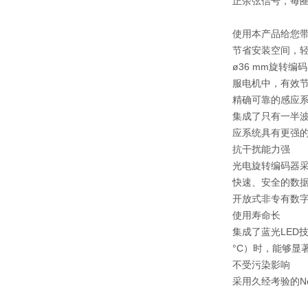
正余弦信号，每圈
使用本产品给您
节省安装空间，
ø36 mm旋转
服电机中，有效
精确可靠的感应
集成了只有一半波
应系统具有更强
抗干扰能力强
光电旋转编码器
快速、安全的数
开放式非专有数
使用寿命长
集成了蓝光LED
°C）时，能够显
不受污染影响
采用久经考验的N