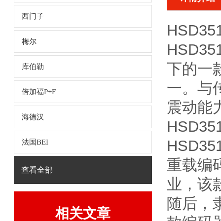
西门子
HSD3
梅尔
HSD3
下的一
库伯勒
一。与
倍加福P+F
震动能
海德汉
HSD3
HSD3
法国BEI
重载编
查看全部
业，该款
随后，隶
相关文章