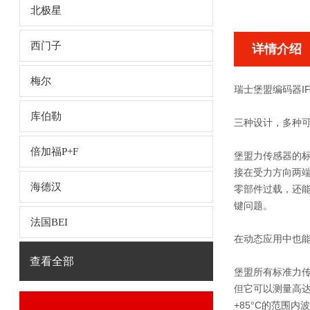
北极星
西门子
详情介绍
梅尔
瑞士堡盟编码器IFRM
库伯勒
三种设计，多种
倍加福P+F
堡盟力传感器的
接在受力方向两
海德汉
零部件过载，还
键问题。
法国BEI
在动态应用中也
查看全部
堡盟所有标准力传
但它可以测量高达
+85°C的范围