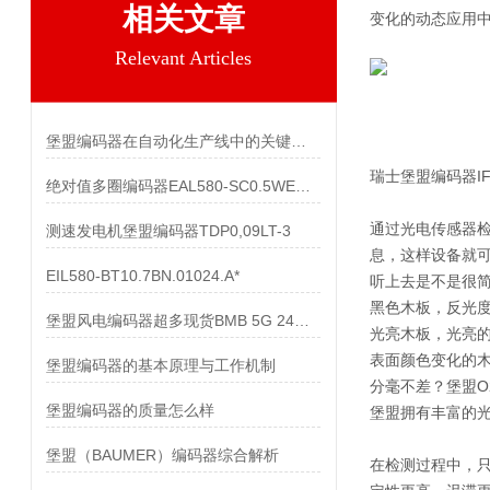
相关文章
变化的动态应用
Relevant Articles
堡盟编码器在自动化生产线中的关键作用
瑞士堡盟编码器IFRM
绝对值多圈编码器EAL580-SC0.5WEC.13160.A
通过光电传感器
测速发电机堡盟编码器TDP0,09LT-3
息，这样设备就
EIL580-BT10.7BN.01024.A*
听上去是不是很
黑色木板，反光
堡盟风电编码器超多现货BMB 5G 24C4096/10600518
光亮木板，光亮
表面颜色变化的
堡盟编码器的基本原理与工作机制
分毫不差？堡盟O2
堡盟编码器的质量怎么样
堡盟拥有丰富的光
堡盟（BAUMER）编码器综合解析
在检测过程中，只