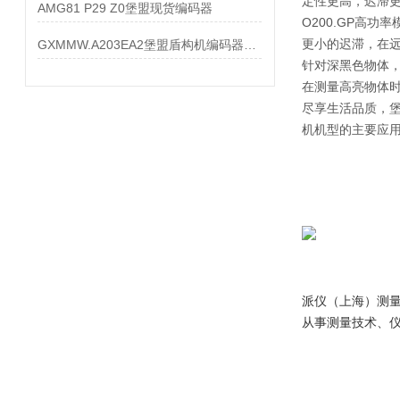
定性更高，迟滞更
AMG81 P29 Z0堡盟现货编码器
O200.GP高功
更小的迟滞，在远
GXMMW.A203EA2堡盟盾构机编码器大量现货
针对深黑色物体
在测量高亮物体
尽享生活品质，堡
机机型的主要应
派仪（上海）测
从事测量技术、