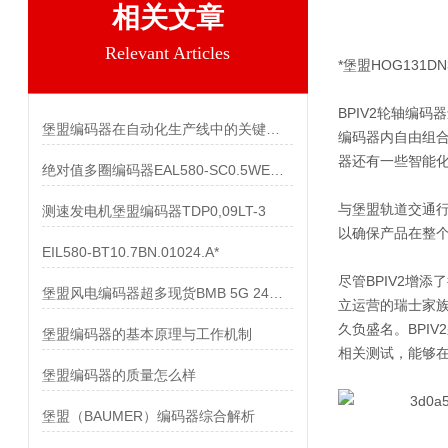
相关文章
Relevant Articles
*堡盟HOG131DN
BPIV2轮轴编
堡盟编码器在自动化生产线中的关键作用
编码器内自由组合
器还有一些智能
绝对值多圈编码器EAL580-SC0.5WEC.13160.A
与堡盟轨道交通行
测速发电机堡盟编码器TDP0,09LT-3
以确保产品在整
EIL580-BT10.7BN.01024.A*
尽管BPIV2增
堡盟风电编码器超多现货BMB 5G 24C4096/10600518
立运营的瑞士家
久负盛名。BPI
堡盟编码器的基本原理与工作机制
相关测试，能够在
堡盟编码器的质量怎么样
堡盟（BAUMER）编码器综合解析