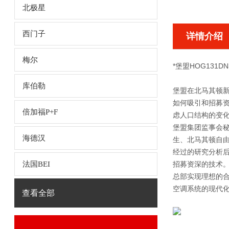
北极星
西门子
详情介绍
梅尔
*堡盟HOG131DN
库伯勒
堡盟在北马其顿
如何吸引和招募
倍加福P+F
虑人口结构的变
堡
盟集团监事会秘
海德汉
生、北马其顿自
经过的研究分析
法国BEI
招募资深的技术
总部实现理想的
空调系统的现代
查看全部