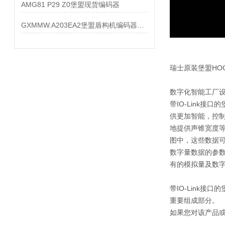
AMG81 P29 Z0堡盟现货编码器
GXMMW.A203EA2堡盟盾构机编码器大量现货
瑞士原装堡盟HOG1
数字化智能工厂
带IO-Link
供更加智能，控
地提供声锥宽度
图中，这些数据可
数字量数据的参
有的模拟量及数字量
带IO-Link
重要组成部分。
如果您对该产品或