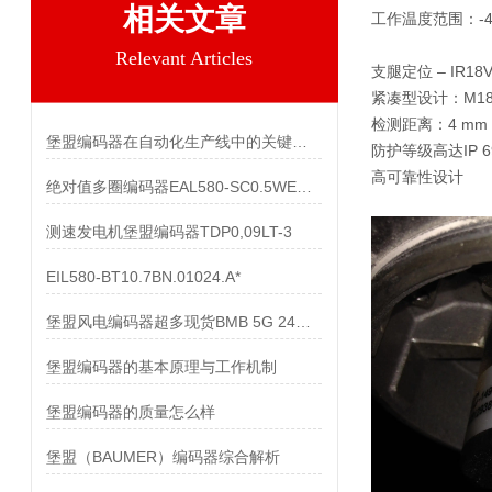
相关文章
工作温度范围：-40
Relevant Articles
支腿定位 – IR18V
紧凑型设计：M18 x
检测距离：4 mm /
堡盟编码器在自动化生产线中的关键作用
防护等级高达IP 6
高可靠性设计
绝对值多圈编码器EAL580-SC0.5WEC.13160.A
测速发电机堡盟编码器TDP0,09LT-3
EIL580-BT10.7BN.01024.A*
堡盟风电编码器超多现货BMB 5G 24C4096/10600518
堡盟编码器的基本原理与工作机制
堡盟编码器的质量怎么样
堡盟（BAUMER）编码器综合解析