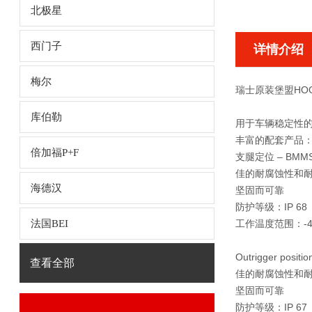
北极星
西门子
详情介绍
梅尔
瑞士原装堡盟HOG1
库伯勒
用于车辆稳定性
丰富的配套产品
倍加福P+F
支腿定位 – BMM
佳
的耐腐蚀性和
海德汉
坚固而可靠
防护等级：IP 68
法国BEI
工作温度范围：-40
Outrigger positi
查看全部
佳
的耐腐蚀性和
坚固而可靠
防护等级：IP 67