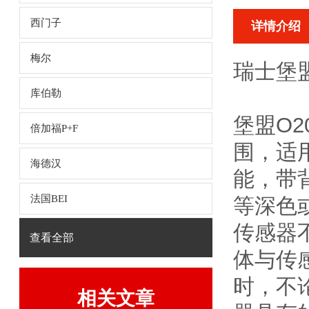
西门子
详情介绍
梅尔
瑞士堡盟H
库伯勒
堡盟O
倍加福P+F
围，适
海德汉
能，带
法国BEI
等深色
传感器
查看全部
体与传
时，不
相关文章