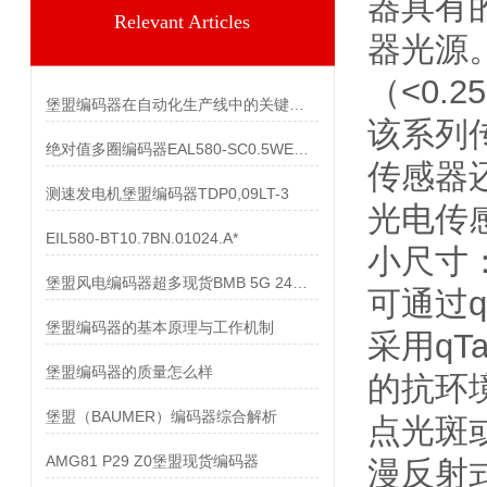
器具有
Relevant Articles
器光源
（<0.
堡盟编码器在自动化生产线中的关键作用
该系列
绝对值多圈编码器EAL580-SC0.5WEC.13160.A
传感器还
测速发电机堡盟编码器TDP0,09LT-3
光电传
EIL580-BT10.7BN.01024.A*
小尺寸：
堡盟风电编码器超多现货BMB 5G 24C4096/10600518
可通过qT
堡盟编码器的基本原理与工作机制
采用qT
堡盟编码器的质量怎么样
的抗环
堡盟（BAUMER）编码器综合解析
点光斑
AMG81 P29 Z0堡盟现货编码器
漫反射式