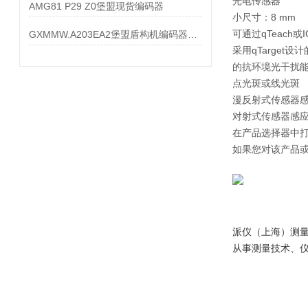
光电传感器
AMG81 P29 Z0堡盟现货编码器
小尺寸：8 mm
可通过qTeach或I
GXMMW.A203EA2堡盟盾构机编码器大量现货
采用qTarget设
的抗环境光干扰
点光斑或线光斑
漫反射式传感器感
对射式传感器感应
在产品选择器中
如果您对该产品或
派仪（上海）测
从事测量技术、