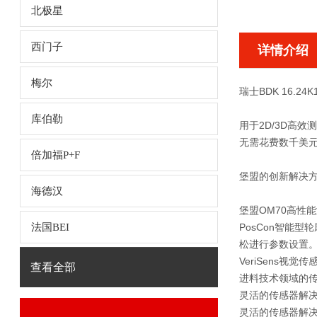
北极星
西门子
详情介绍
梅尔
瑞士BDK 16.24
库伯勒
用于2D/3D高
无需花费数千美
倍加福P+F
堡盟的创新解决
海德汉
堡盟OM70高性
法国BEI
PosCon智能
松进行参数设置
VeriSens
查看全部
进料技术领域的
灵活的传感器解
灵活的传感器解