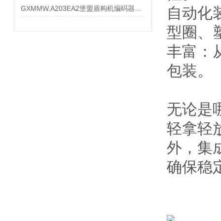
GXMMW.A203EA2堡盟盾构机编码器大量现货
自动化
型圈、
丰富：
包装。
无论是
轻拿轻
外，集
确保稳