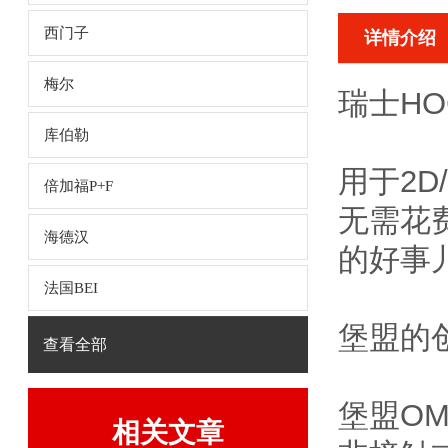
西门子
详情介绍
梅尔
瑞士HO
库伯勒
用于2
倍加福P+F
无需花
海德汉
的好事
法国BEI
堡盟的
查看全部
堡盟O
相关文章