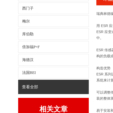
西门子
瑞典林德
梅尔
用 ESR
ESR 应
库伯勒
中。
倍加福P+F
ESR 
构的负载或
海德汉
构造优势
法国BEI
ESR 
系统来计算
查看全部
可以调整
装的整体
相关文章
易于安装