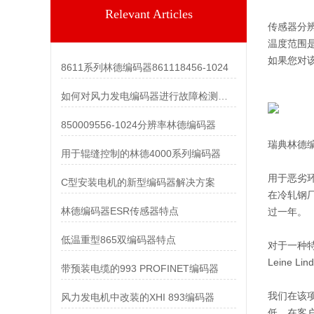
Relevant Articles
传感器分辨率
温度范围是 -
如果您对该
8611系列林德编码器861118456-1024
如何对风力发电编码器进行故障检测和维护？
850009556-1024分辨率林德编码器
瑞典林德
用于辊缝控制的林德4000系列编码器
用于恶劣
C型安装电机的新型编码器解决方案
在冷轧钢
林德编码器ESR传感器特点
过一年。
低温重型865双编码器特点
对于一种
Leine
带预装电缆的993 PROFINET编码器
我们在该
风力发电机中改装的XHI 893编码器
低。在客户