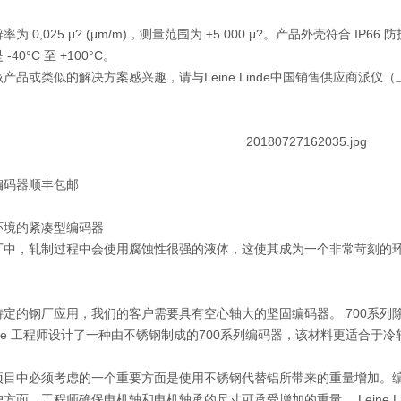
为 0,025 μ? (μm/m)，测量范围为 ±5 000 μ?。产品外壳符合
40°C 至 +100°C。
产品或类似的解决方案感兴趣，请与Leine Linde中国销售供应商派
编码器顺丰包邮
环境的紧凑型编码器
厂中，轧制过程中会使用腐蚀性很强的液体，这使其成为一个非常苛刻的
特定的钢厂应用，我们的客户需要具有空心轴大的坚固编码器。 700系
 Linde 工程师设计了一种由不锈钢制成的700系列编码器，该材料更适合于
项目中必须考虑的一个重要方面是使用不锈钢代替铝所带来的重量增加。
方面，工程师确保电机轴和电机轴承的尺寸可承受增加的重量。 Leine 