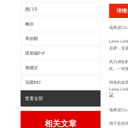
西门子
详情
梅尔
瑞典进口Lei
库伯勒
Leine
品牌，安
倍加福P+F
风力涡轮
海德汉
此，一切
法国BEI
特殊的改装
Leine
查看全部
瑞典进口Lei
相关文章
用于恶劣