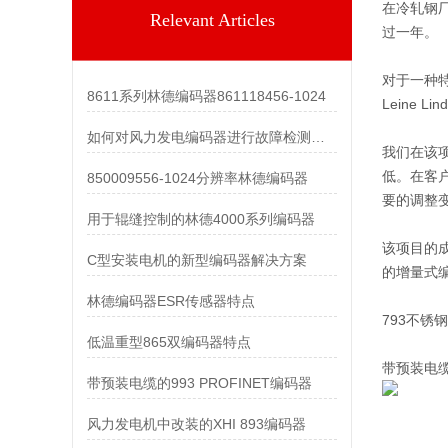
在冷轧钢
Relevant Articles
过一年。
对于一种
8611系列林德编码器861118456-1024
Leine
如何对风力发电编码器进行故障检测和维护？
我们在该
低。在客户
850009556-1024分辨率林德编码器
要的调整
用于辊缝控制的林德4000系列编码器
该项目的
C型安装电机的新型编码器解决方案
的增量式
林德编码器ESR传感器特点
793不
低温重型865双编码器特点
带预装电缆的
带预装电缆的993 PROFINET编码器
风力发电机中改装的XHI 893编码器