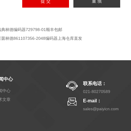
瑞典林德编码器729798-01顺丰包邮
莱茵林德861107356-2048编码器上海仓库直发
闻中心
联系电话：
闻中心
021-80270589
术文章
E-mail：
sales@paiyicn.com