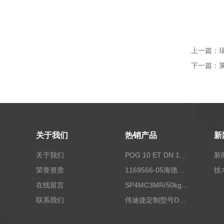
上一篇：
下一篇：
关于我们
热销产品
新
关于我们
POG 10 ET DN 1024 I+FSLPOG 10 ET DN 1024 I+FSL控制传感器资料
新
荣誉资质
1169566-05海德汉西门子编码器现货
技
在线留言
SP4MC3MR/50kg称重传感器现货
联系我们
伟迪捷定制型号DHM506-5000-002