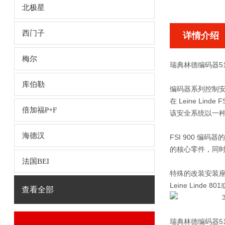
北极星
西门子
详情介绍
梅尔
瑞典林德编码器51
库伯勒
编码器系列控制
在 Leine L
倍加福P+F
该安全系统以一
海德汉
FSI 900 编
的核心零件，同
法国BEI
特殊的改装安装座
Leine Lin
查看全部
瑞典林德编码器51