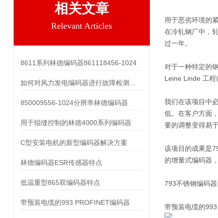
相关文章
用于恶劣环境的
Relevant Articles
在冷轧钢厂中，
过一年。
8611系列林德编码器861118456-1024
对于一种特定的钢
Leine Lin
如何对风力发电编码器进行故障检测和维护？
我们在该项目中
850009556-1024分辨率林德编码器
低。在客户方面，
用于辊缝控制的林德4000系列编码器
要的调整变得易
C型安装电机的新型编码器解决方案
该项目的成果是7
的增量式编码器
林德编码器ESR传感器特点
低温重型865双编码器特点
793不锈钢编码
带预装电缆的993 PROFINET编码器
带预装电缆的993 