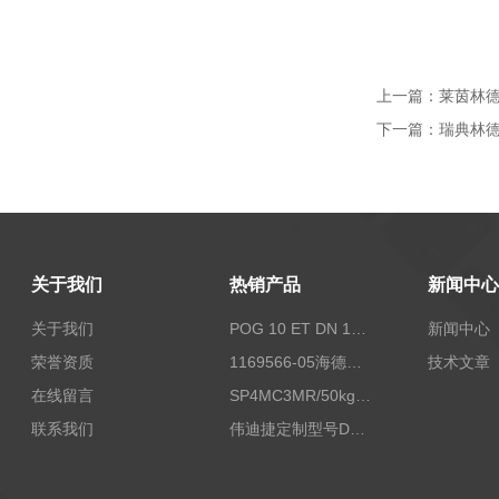
上一篇：
莱茵林德3
下一篇：
瑞典林德编
关于我们
热销产品
新闻中心
关于我们
POG 10 ET DN 1024 I+FSLPOG 10 ET DN 1024 I+FSL控制传感器资料
新闻中心
荣誉资质
1169566-05海德汉西门子编码器现货
技术文章
在线留言
SP4MC3MR/50kg称重传感器现货
联系我们
伟迪捷定制型号DHM506-5000-002