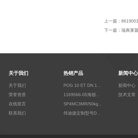
上一篇：
86190
下一篇：
瑞典莱茵
关于我们
热销产品
新闻中心
关于我们
POG 10 ET DN 1024 I+FSLPOG 10 ET DN 1024 I+FSL控制传感器资料
新闻中心
荣誉资质
1169566-05海德汉西门子编码器现货
技术文章
在线留言
SP4MC3MR/50kg称重传感器现货
联系我们
伟迪捷定制型号DHM506-5000-002