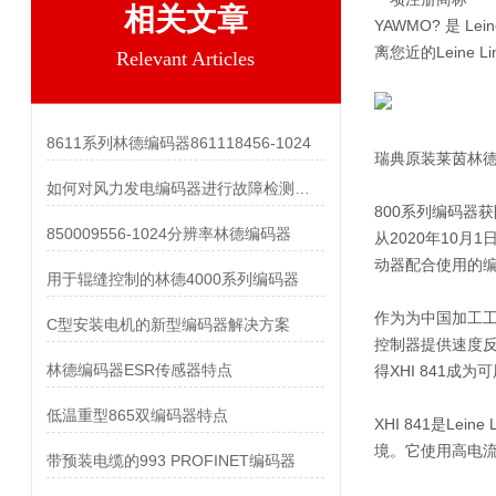
相关文章
YAWMO? 是 
离您近的Leine
Relevant Articles
8611系列林德编码器861118456-1024
瑞典原装莱茵林
如何对风力发电编码器进行故障检测和维护？
800系列编码器获防
850009556-1024分辨率林德编码器
从2020年10
动器配合使用的编码
用于辊缝控制的林德4000系列编码器
作为为中国加工工
C型安装电机的新型编码器解决方案
控制器提供速度反馈
林德编码器ESR传感器特点
得XHI 841
低温重型865双编码器特点
XHI 841是L
境。它使用高电流
带预装电缆的993 PROFINET编码器