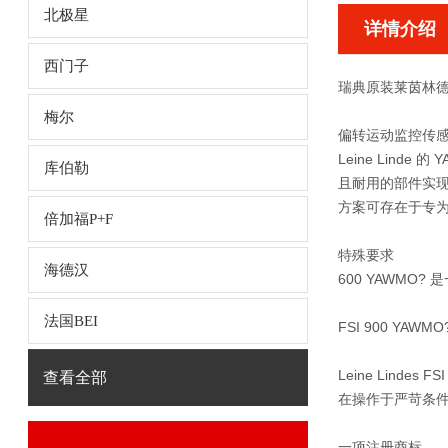
北极星
详情介绍
西门子
瑞典原装莱茵林
梅尔
偏转运动监控传感
Leine Lin
库伯勒
且耐用的部件实现，
方案可存在于专
倍加福P+F
特殊要求
海德汉
600 YAWM
法国BEI
FSI 900 
Leine Lin
查看全部
在操作于严苛条
一项注册商标