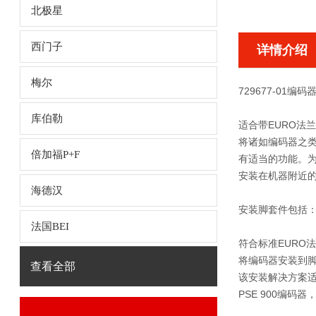
北极星
西门子
详情介绍
梅尔
729677-01编码器
库伯勒
适合带EURO法
将诸如编码器之
倍加福P+F
有适当的功能。为
安装在机器附近
海德汉
安装脚套件包括
法国BEI
符合标准EURO法
将编码器安装到
查看全部
该安装解决方案适合L
PSE 900编码