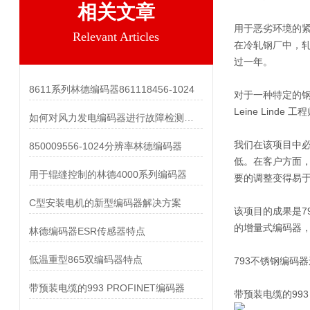
相关文章
用于恶劣环境的
Relevant Articles
在冷轧钢厂中，
过一年。
8611系列林德编码器861118456-1024
对于一种特定的钢
Leine Lin
如何对风力发电编码器进行故障检测和维护？
我们在该项目中
850009556-1024分辨率林德编码器
低。在客户方面，
用于辊缝控制的林德4000系列编码器
要的调整变得易
C型安装电机的新型编码器解决方案
该项目的成果是7
的增量式编码器
林德编码器ESR传感器特点
低温重型865双编码器特点
793不锈钢编码
带预装电缆的993 PROFINET编码器
带预装电缆的993 