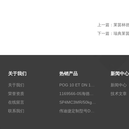
上一篇：
莱茵林德编
下一篇：
瑞典莱茵
关于我们
热销产品
新闻中心
关于我们
POG 10 ET DN 1024 I+FSLPOG 10 ET DN 1024 I+FSL控制传感器资料
新闻中心
荣誉资质
1169566-05海德汉西门子编码器现货
技术文章
在线留言
SP4MC3MR/50kg称重传感器现货
联系我们
伟迪捷定制型号DHM506-5000-002