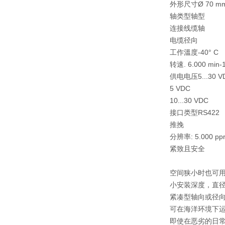
外形尺寸
Ø 70 m
轴类型
轴型
连接
线缆轴
电缆径向
工作溫度
-40° C 
转速
. 6.000 min-
供电电压
5...30 
5 VDC
10...30 VDC
接口类型
RS422
推挽
分辨率
: 5.000 p
紧致且安全
空间狭小时也可
小安装深度，直径 
紧凑型轴向或径
可在海洋环境下
即使在恶劣的日常