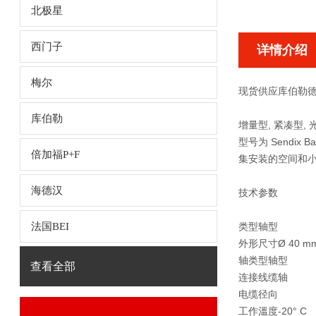
北极星
西门子
详情介绍
梅尔
现货供应库伯勒德国编
库伯勒
增量型, 紧凑型, 光电
型号为 Sendix
倍加福P+F
集安装的空间和
海德汉
技术参数
法国BEI
类型
轴型
外形尺寸
Ø 40 m
轴类型
轴型
查看全部
连接
线缆轴
电缆径向
工作溫度
-20° C 