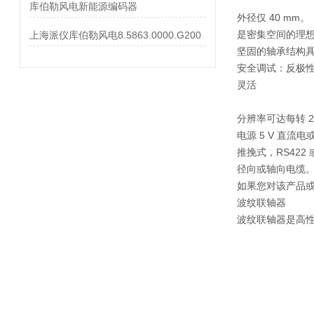
库伯勒风电新能源编码器
外径仅 40 mm。
是密集空间的理
上海派仪库伯勒风电8.5863.0000.G200
坚固的轴承结构具有 
安全调试：反极
灵活
分辨率可达每转 2
电源 5 V 直流电或 
推挽式，RS422
径向或轴向电缆
如果您对该产品
波纹联轴器
波纹联轴器是高