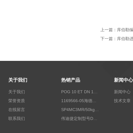
上一篇：
库伯勒编码
下一篇：
库伯勒进口
关于我们
热销产品
新闻中心
关于我们
POG 10 ET DN 1024 I+FSLPOG 10 ET DN 1024 I+FSL控制传感器资料
新闻中心
荣誉资质
1169566-05海德汉西门子编码器现货
技术文章
在线留言
SP4MC3MR/50kg称重传感器现货
联系我们
伟迪捷定制型号DHM506-5000-002