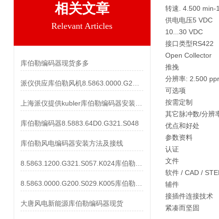
相关文章
转速
. 4.500 min-
供电电压
5 VDC
Relevant Articles
10...30 VDC
接口类型
RS422
Open Collector
库伯勒编码器现货多多
推挽
分辨率
: 2.500 p
派仪供应库伯勒风机8.5863.0000.G200.S029.K005
可选项
按需定制
上海派仪提供kubler库伯勒编码器安装方法及调试
其它脉冲数/分辨
库伯勒编码器8.5883.64D0.G321.S048
优点和好处
参数资料
库伯勒风电编码器安装方法及接线
认证
文件
8.5863.1200.G321.S057.K024库伯勒现货编码器
软件 / CAD / STE
8.5863.0000.G200.S029.K005库伯勒东汽编码器
辅件
接插件连接技术
大唐风电新能源库伯勒编码器现货
紧凑而坚固