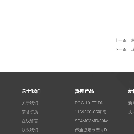
上一篇：
林
下一篇：
关于我们
热销产品
新
关于我们
POG 10 ET DN 1024 I+FSLPOG 10 ET DN 1024 I+FSL控制传感器资料
新
荣誉资质
1169566-05海德汉西门子编码器现货
技
在线留言
SP4MC3MR/50kg称重传感器现货
联系我们
伟迪捷定制型号DHM506-5000-002