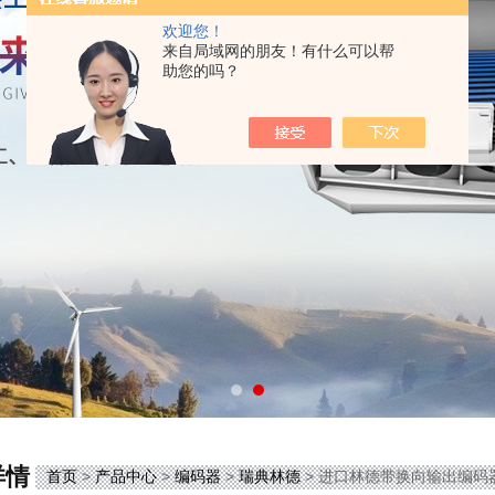
欢迎您！
来自局域网的朋友！有什么可以帮
助您的吗？
详情
首页
>
产品中心
>
编码器
>
瑞典林德
> 进口林德带换向输出编码