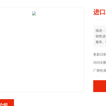
进口
描述：
销售进
服务。
电编码器
leine
更新日期：
访问次数
厂商性
介绍