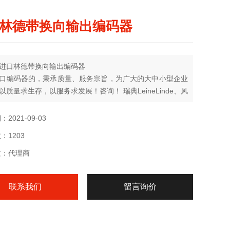
林德带换向输出编码器
进口林德带换向输出编码器
口编码器的，秉承质量、服务宗旨，为广大的大中小型企业
以质量求生存，以服务求发展！咨询！ 瑞典LeineLinde、风
-leine&amp;amp;amp;amp;amp;amp;linde、瑞典
&amp;amp;amp;amp;amp;amp;linde传感器
2021-09-03
：1203
质：代理商
联系我们
留言询价