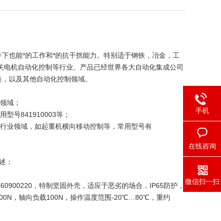
下也能*的工作和*的抗干扰能力。特别适于钢铁，冶金，工
关电机自动化控制等行业。产品已经世界各大自动化集成公司
造，以及其他自动化控制领域。
，纺织领域；
手机
号841910003等；
等行业领域，如起重机横向移动控制等，常用型号有
在线咨询
概述：
微信扫一扫
原来的860900220，特制坚固外壳，适应于恶劣的场合，IP65防护，
00N，轴向负载100N，操作温度范围-20℃…80℃，重约