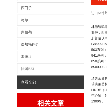
西门子
进口林德
梅尔
林德编码
库伯勒
业炉，起
所普遍认
Leine&
倍加福P+F
503系
841系列
海德汉
850系
85
法国BEI
瑞典莱茵林德
查看全部
瑞典莱茵林
LINDE（
空心轴，9
1300G。
相关文章