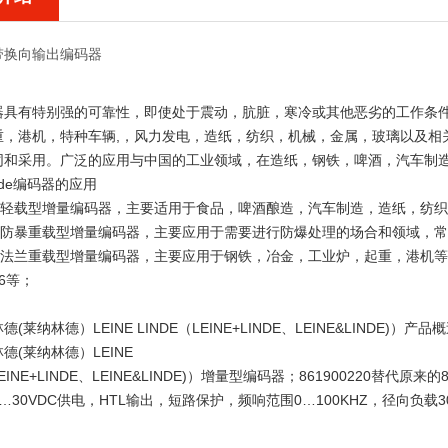
带换向输出编码器
器具有特别强的可靠性，即使处于震动，肮脏，寒冷或其他恶劣的工作条件
重，港机，特种车辆,，风力发电，造纸，纺织，机械，金属，玻璃以及相
同和采用。广泛的应用与中国的工业领域，在造纸，钢铁，啤酒，汽车制
Linde编码器的应用
列：轻载型增量编码器，主要适用于食品，啤酒酿造，汽车制造，造纸
：防暴重载型增量编码器，主要应用于需要进行防爆处理的场合和领域，常用型
列：法兰重载型增量编码器，主要应用于钢铁，冶金，工业炉，起重，港机
0009556等；
(莱纳林德）LEINE LINDE（LEINE+LINDE、LEINE&LINDE)）产品
德(莱纳林德）LEINE
LEINE+LINDE、LEINE&LINDE)）增量型编码器；861900220替代
…30VDC供电，HTL输出，短路保护，频响范围0…100KHZ，径向负载3