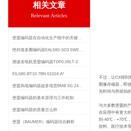
相关文章
Relevant Articles
堡盟编码器在自动化生产线中的关键作用
绝对值多圈编码器EAL580-SC0.5WEC.13160.A
测速发电机堡盟编码器TDP0,09LT-3
EIL580-BT10.7BN.01024.A*
不过，让CX得到
图像存储器，即
堡盟风电编码器超多现货BMB 5G 24C4096/10600518
光时间与所抓拍
堡盟编码器的基本原理与工作机制
与大多数堡盟的产
堡盟编码器的质量怎么样
在应用中有更大的
到-40℃ - 
堡盟（BAUMER）编码器综合解析
饮料、医疗技术