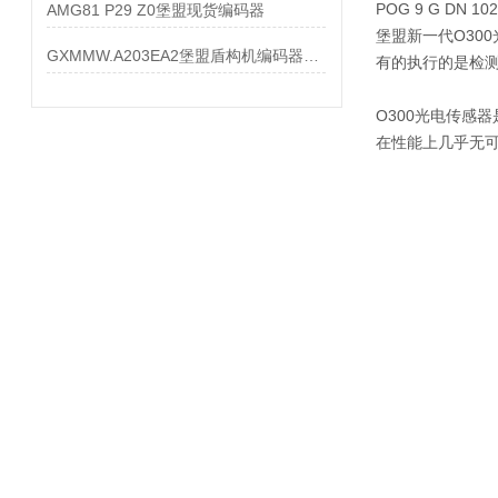
POG 9 G DN 102
AMG81 P29 Z0堡盟现货编码器
堡盟新一代O30
GXMMW.A203EA2堡盟盾构机编码器大量现货
有的执行的是检测
O300光电传感
在性能上几乎无可