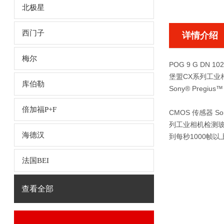
北极星
西门子
详情介绍
梅尔
POG 9 G DN 102
堡盟CX系列工业
库伯勒
Sony® Preg
倍加福P+F
CMOS 传感器 
列工业相机检测玻
海德汉
到每秒1000帧
法国BEI
查看全部