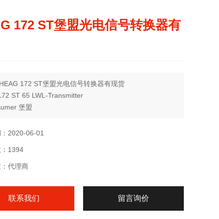
AG 172 ST堡盟光电信号转换器有
HEAG 172 ST堡盟光电信号转换器有现货
72 ST 65 LWL-Transmitter
umer 堡盟
号转换模块
AGV小车在物流仓库中的应用非常广泛，它行动灵活、稳定
2020-06-01
为物流应用者带来非常大的方便，尤其在整理仓储，取货、
：1394
可以节省下的时间。AGV小车能够灵活地行走在仓库中，并
完成对货物的搬运，在于其可事行精心的设置
质：代理商
联系我们
留言询价