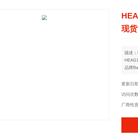
HE
现货
描述：
HEAG1
品牌Ba
类型信
穿梭式
更新日期：
性高，
访问次数
装货时
顺利地
厂商性