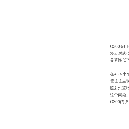
O300光
漫反射式传
显著降低了
在AGV
筐往往呈
照射到置
这个问题。
O300的