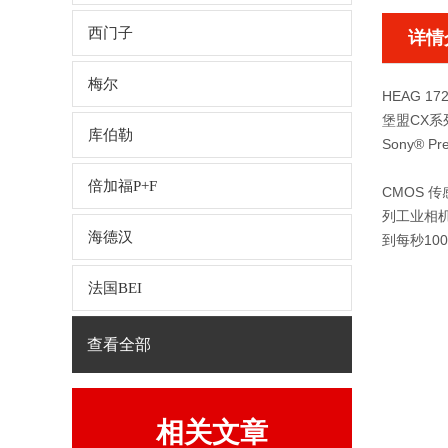
西门子
详情
梅尔
HEAG 
堡盟CX系
库伯勒
Sony® 
倍加福P+F
CMOS 
列工业相
海德汉
到每秒10
法国BEI
查看全部
相关文章