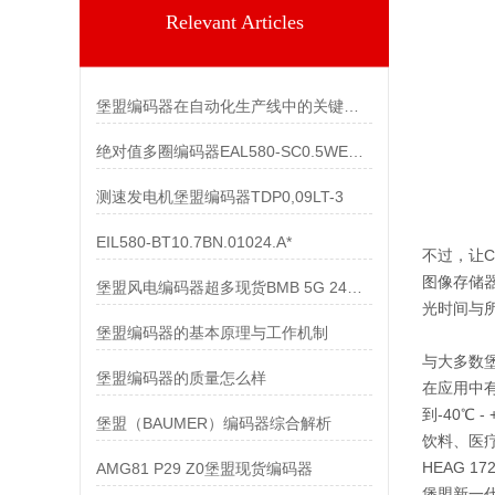
Relevant Articles
堡盟编码器在自动化生产线中的关键作用
绝对值多圈编码器EAL580-SC0.5WEC.13160.A
测速发电机堡盟编码器TDP0,09LT-3
EIL580-BT10.7BN.01024.A*
不过，让C
图像存储
堡盟风电编码器超多现货BMB 5G 24C4096/10600518
光时间与
堡盟编码器的基本原理与工作机制
与大多数堡
堡盟编码器的质量怎么样
在应用中
到-40℃
堡盟（BAUMER）编码器综合解析
饮料、医
HEAG 
AMG81 P29 Z0堡盟现货编码器
堡盟新一代