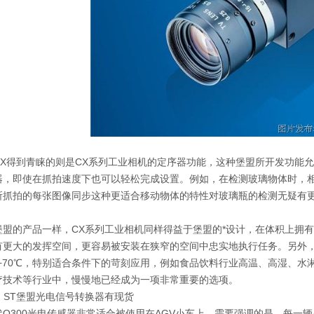
X得到青睐的则是CX系列工业相机的定序器功能，这种堡盟所开发功能允许
器，即使在抓拍速度下也可以轻松完成设置。例如，在检测玻璃物体时，
所抓拍的每张图像同步这种更适合移动物体的特性对玻璃瓶的检测无疑有
盟的产品一样，CX系列工业相机同样得益于堡盟的*设计，在体积上拥有其
有更大的发挥空间，更容易被安装在狭窄的空间中忠实地执行任务。另外，该
 - +70℃，特别适合条件下的苛刻应用，例如食品饮料行业高温、高湿
疗技术等行业中，慢慢地已经成为一项非常重要的选项。
172 ST堡盟光电信号转换器有现货
O300光电传感器非常适合被使用在AGV小车上。需要强调的是，每一辆A