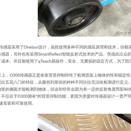
电传感器采用了Onebox设计，虽然使用多种不同的感应原理和技术，但
感器，另外也有采用SmartReflect智能反射式技术的产品。凭借此
成本。并且都使用了qTeach易操作，安全、无磨损的设定方式，为了防范
小车上，O300传感器正是依靠背景抑制特性了检测货架上物体的性和稳定
现出五花八门的特征，从颜色到形状的种种不同往往无法给检测进行定义
物筐的侧面才能检测到物体，但这却经常会因为有一定的反射角度而影响传
不仅在于O300拥有*的背景抑制功能，更因为堡盟对传感器设计一贯严苛的
快速安装和可靠使用。