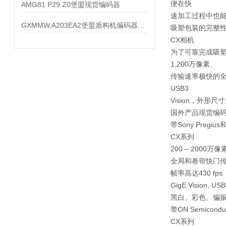
便在快
AMG81 P29 Z0堡盟现货编码器
速加工过程中也
GXMMW.A203EA2堡盟盾构机编码器大量现货
吸塑包装的完整
CX相机
为了可靠完成吸
1,200万像素、
传输速率极快的全
USB3
Vision，外形
国外产品现货编码器
带Sony Pregi
CX系列
200 – 2000万像
全局和卷帘快门
帧率高达430 fps
GigE Vision, USB
黑白、彩色、偏
带ON Semicon
CX系列