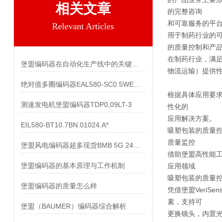
相关文章
的完整咨询
和可靠服务的平
Relevant Articles
用于制药行业的
的质量控制和产
在制药行业，满
堡盟编码器在自动化生产线中的关键作用
物流运输）提供性
绝对值多圈编码器EAL580-SC0.5WEC.13160.A
根据具体应用要求
测速发电机堡盟编码器TDP0,09LT-3
性化的
应用解决方案。
EIL580-BT10.7BN.01024.A*
吸塑包装的质量
质量监控
堡盟风电编码器超多现货BMB 5G 24C4096/10600518
借助堡盟高性能
堡盟编码器的基本原理与工作机制
应用领域
吸塑包装的质量
堡盟编码器的质量怎么样
凭借堡盟Veri
素，支持可
堡盟（BAUMER）编码器综合解析
更换镜头，内置光