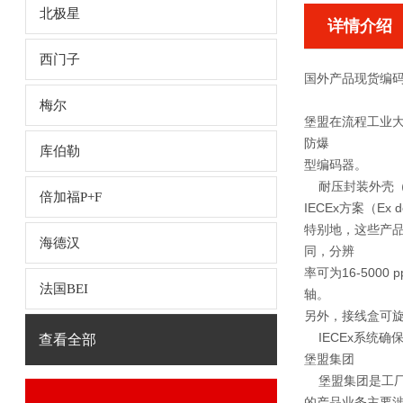
北极星
详情介绍
西门子
国外产品现货编码器
梅尔
堡盟在流程工业大
防爆
库伯勒
型编码器。
耐压封装外壳（Ex 
倍加福P+F
IECEx方案（E
特别地，这些产
海德汉
同，分辨
率可为16-500
法国BEI
轴。
另外，接线盒可旋转
IECEx系统确
查看全部
堡盟集团
堡盟集团是工厂自
的产品业务主要