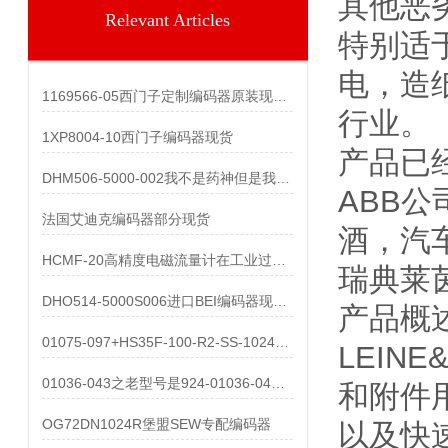
其他恶
Relevant Articles
特别适
电，造
1169566-05西门子定制编码器原装现货供应
行业。
1XP8004-10西门子编码器现货
产品已
DHM506-5000-002我不是药神但是我有很多现货
ABB
法国艾迪克编码器部分现货
酒，汽
HCMF-20高精度电磁流量计在工业过程中的应用
瑞典莱茵
DHO514-5000S006进口BEI编码器现货型号之一
产品概
01075-097+HS35F-100-R2-SS-1024编码器
LEIN
01036-043之老型号是924-01036-043有货
和附件
OG72DN1024R堡盟SEW专配编码器
以及快