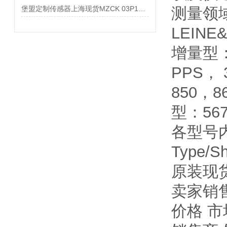
堡盟定制传感器上海现货MZCK 03P1011/KS34D
测量领
LEIN
增量型： 
PPS， 
850，8
型：567
各型号
Type/S
原装现货
卖家销售
价格 市