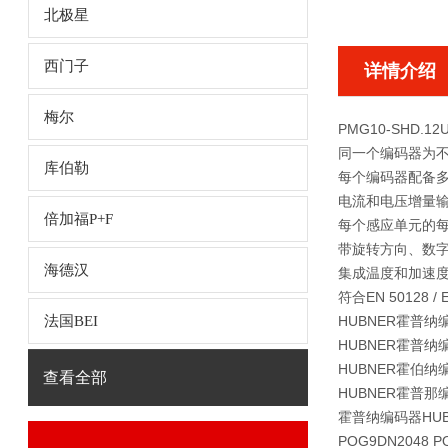
北极星
西门子
详情介绍
梅尔
PMG10-SHD.1
同一个编码器为
库伯勒
每个编码器配备
电流和电压增量
倍加福P+F
每个感应单元的每
带旋转方向、数
海德汉
集成温度和加速
符合EN 50128 / E
法国BEI
HUBNER霍普纳
HUBNER霍普纳
HUBNER霍伯纳
查看全部
HUBNER霍普那
霍普纳编码器HUBNER
POG9DN2048 PO