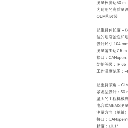
测量长度达50 m
为耐用的高质量
OEM和改装
起重臂伸长度 – B
佳的耐腐蚀性和
设计尺寸 104 m
测量范围达7.5 m
接口：CANope
防护等级：IP 65
工作温度范围：-40
起重臂倾角 – GI
紧凑型设计：50 
坚固的工程机械
电容式MEMS测
测量方向（单轴）： 0
接口：CANopen?
精度：±0.1°