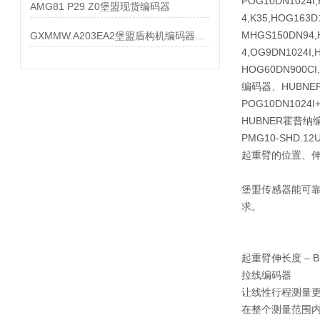
POG10DN1024I,
AMG81 P29 Z0堡盟现货编码器
4,K35,HOG1
MHGS150DN94,H
GXMMW.A203EA2堡盟盾构机编码器大量现货
4,OG9DN102
HOG60DN900CI,
编码器、HUBN
POG10DN1024I
HUBNER霍普纳
PMG10-SHD.1
起重臂的位置、
堡盟传感器能可
求。
起重臂伸长度 – B
拉线编码器
让线性行程测量更
在整个测量范围