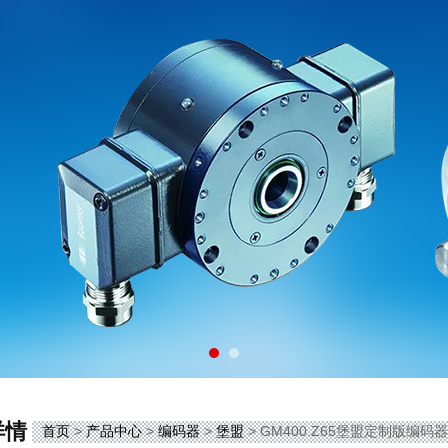
详情
首页
>
产品中心
>
编码器
>
堡盟
> GM400.Z65堡盟定制版编码器G