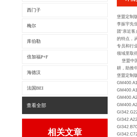
西门子
堡盟定制版
李振宇先
梅尔
团“亲近
的特点，
库伯勒
专员和行
领域里取
倍加福P+F
堡盟中国
耕，助推
海德汉
堡盟定制版
GM400.A
法国BEI
GM400.A
GM400.A
GM400.A
查看全部
GI342.G2
GI342.A2
GI342.B7
相关文章
GI342.C7