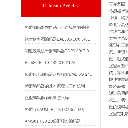
可靠坚固
Relevant Articles
传感器堡盟
原理，精度
款孔径高
堡盟编码器在自动化生产线中的关键作用
抗冲击和
竞争优势
绝对值多圈编码器EAL580-SC0.5WEC.13160.A
堡盟有三
测速发电机堡盟编码器TDP0,09LT-3
案。堡盟
比，磁式
EIL580-BT10.7BN.01024.A*
堡盟在整
的可靠性
堡盟风电编码器超多现货BMB 5G 24C4096/10600518
即使在较
堡盟编码器的基本原理与工作机制
经济高效
通过采用
堡盟编码器的质量怎么样
改进。我
比的编码
堡盟（BAUMER）编码器综合解析
堡盟定制版
AMG81 P29 Z0堡盟现货编码器