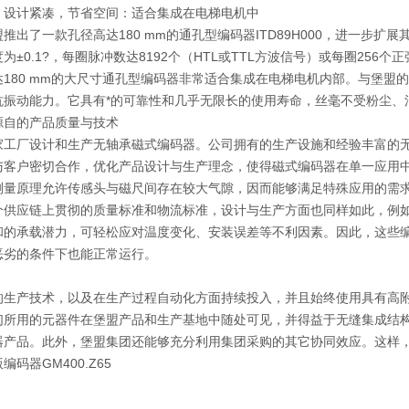
，设计紧凑，节省空间：适合集成在电梯电机中
推出了一款孔径高达180 mm的通孔型编码器ITD89H000，进一步
为±0.1?，每圈脉冲数达8192个（HTL或TTL方波信号）或每圈25
达180 mm的大尺寸通孔型编码器非常适合集成在电梯电机内部。与堡盟
抗振动能力。它具有*的可靠性和几乎无限长的使用寿命，丝毫不受粉尘、
源自的产品质量与技术
家工厂设计和生产无轴承磁式编码器。公司拥有的生产设施和经验丰富的
与客户密切合作，优化产品设计与生产理念，使得磁式编码器在单一应用
测量原理允许传感头与磁尺间存在较大气隙，因而能够满足特殊应用的需
个供应链上贯彻的质量标准和物流标准，设计与生产方面也同样如此，例如
和的承载潜力，可轻松应对温度变化、安装误差等不利因素。因此，这些
恶劣的条件下也能正常运行。
的生产技术，以及在生产过程自动化方面持续投入，并且始终使用具有高
们所用的元器件在堡盟产品和生产基地中随处可见，并得益于无缝集成结
器产品。此外，堡盟集团还能够充分利用集团采购的其它协同效应。这样
编码器GM400.Z65