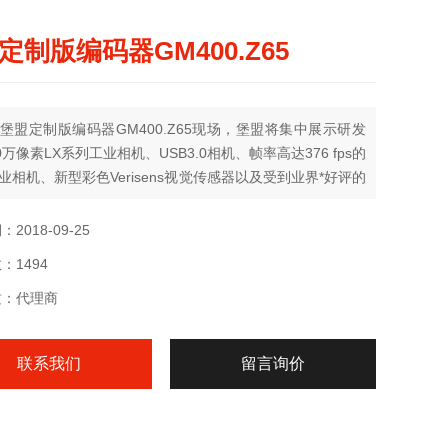
定制版编码器GM400.Z65
堡盟定制版编码器GM400.Z65现场，堡盟将集中展示研发
0万像素LX系列工业相机、USB3.0相机、帧率高达376 fps的
业相机、新型彩色Verisens视觉传感器以及受到业界*好评的
PosCon 3D和NextGen等传感产品。同时，堡盟会携多台样
户亲临体验，感受堡盟经典的传感技术。
2018-09-25
：1494
质：代理商
联系我们
留言询价