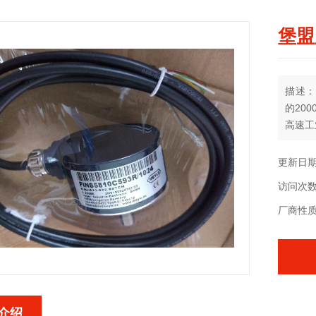
堡盟
描述：
的200
高速工
创新型
机供用
更新日期：
访问次数
厂商性
介绍