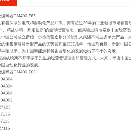
编码器GM400.Z65
生有着深厚的电气和自动化产品知识，拥有超过20年的工业领域市场销售
客户、精益求精、开拓创新”的全球经营理念，他高瞻远瞩地紧跟中国经济
从中国公司成立伊始，步步为营逐步分阶段引入集团不同业务单元产品，
业的销售策略将堡盟产品的优势发挥至短短几年，他披荆斩棘，堡盟中国
得丰硕成果，为中国新能源和装备自动化的发展做出了不小的贡献。
的成绩离不开李振宇先生的经营管理理念和管理方式。未来，堡盟中国公
中国自动化行业的发展。
编码器GM400.Z65
10A304
10A324
20A304
20A002
27123
27136
07113
27115