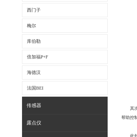
西门子
梅尔
库伯勒
倍加福P+F
海德汉
法国BEI
传感器
其次，
帮助控
露点仪
此外，