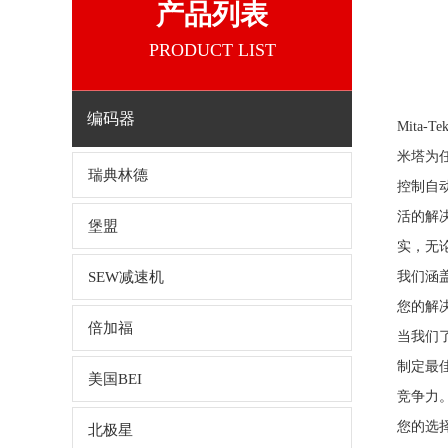
产品列表
PRODUCT LIST
编码器
Mita-
米塔为
瑞典林德
控制自
活的解
堡盟
实，无
SEW减速机
我们涵
您的解
倍加福
当我们
制定最
美国BEI
竞争力
您的选
北极星